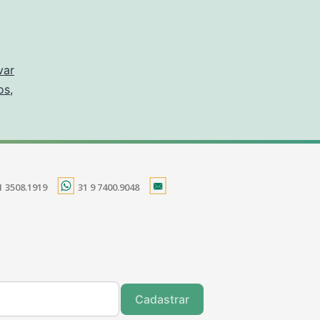
var
os
,
1 3508.1919
31 9 7400.9048
Cadastrar