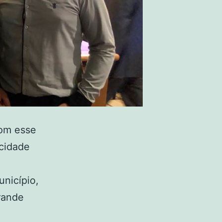
com esse
cidade
unicípio,
rande