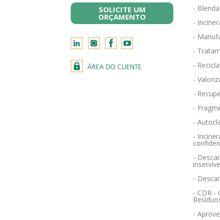
- Blend
SOLICITE UM
ORÇAMENTO
- Incine
- Manufa
- Tratam
- Recicl
- Valori
- Recupe
- Fragm
- Autocl
- Incin
confiden
- Descar
inservíve
- Desca
- CDR -
Resíduo
- Aprov