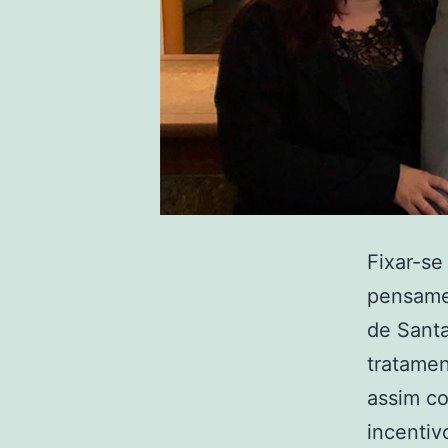
Fixar-se
pensame
de Santa
tratamen
assim c
incenti