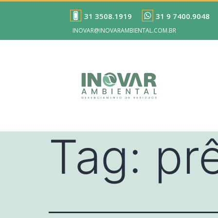
31 3508.1919
31 9 7400.9048
INOVAR@INOVARAMBIENTAL.COM.BR
Tag:
pr