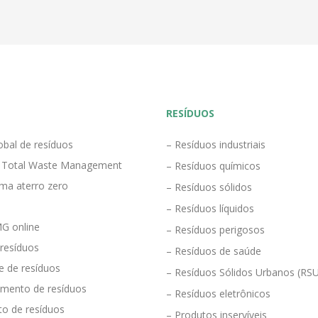
RESÍDUOS
obal de resíduos
– Resíduos industriais
 Total Waste Management
– Resíduos químicos
ma aterro zero
– Resíduos sólidos
– Resíduos líquidos
G online
– Resíduos perigosos
 resíduos
– Resíduos de saúde
e de resíduos
– Resíduos Sólidos Urbanos (RS
mento de resíduos
– Resíduos eletrônicos
to de resíduos
– Produtos inservíveis