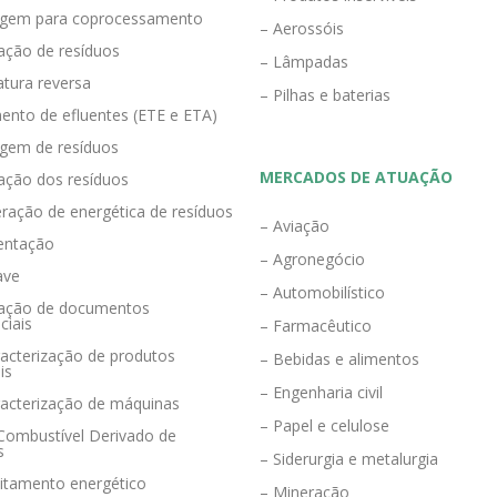
agem para coprocessamento
– Aerossóis
ração de resíduos
– Lâmpadas
tura reversa
– Pilhas e baterias
ento de efluentes (ETE e ETA)
agem de resíduos
MERCADOS DE ATUAÇÃO
zação dos resíduos
ração de energética de resíduos
– Aviação
entação
– Agronegócio
ave
– Automobilístico
eração de documentos
ciais
– Farmacêutico
acterização de produtos
– Bebidas e alimentos
is
– Engenharia civil
racterização de máquinas
– Papel e celulose
 Combustível Derivado de
s
– Siderurgia e metalurgia
eitamento energético
– Mineração