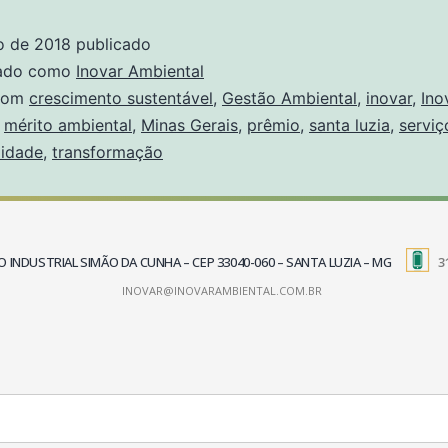
o de 2018
publicado
zado como
Inovar Ambiental
com
crescimento sustentável
,
Gestão Ambiental
,
inovar
,
Ino
,
mérito ambiental
,
Minas Gerais
,
prêmio
,
santa luzia
,
serviç
lidade
,
transformação
TRITO INDUSTRIAL SIMÃO DA CUNHA – CEP 33040-060 – SANTA LUZIA – MG
3
INOVAR@INOVARAMBIENTAL.COM.BR