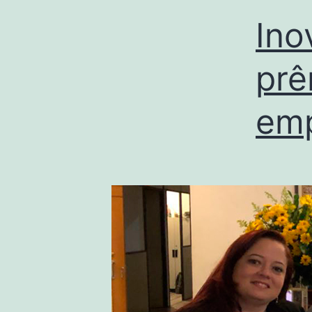
Ino
prê
emp