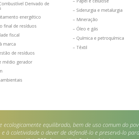
– Papel e celulose
 Combustível Derivado de
s
– Siderurgia e metalurgia
eitamento energético
– Mineração
o final de resíduos
– Óleo e gás
dade fiscal
– Química e petroquímica
 à marca
– Têxtil
estão de resíduos
e médio gerador
em
 ambientais
e ecologicamente equilibrado, bem de uso comum do povo
e à coletividade o dever de defendê-lo e preservá-lo para