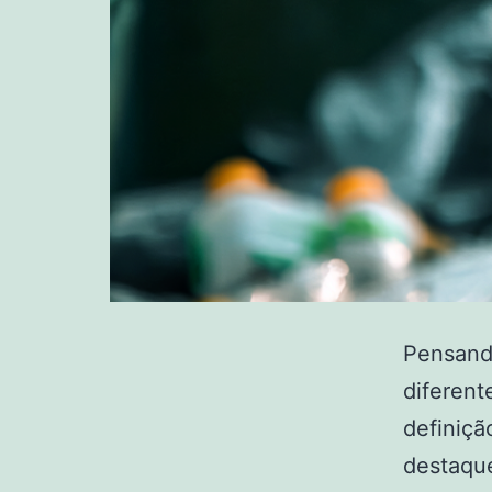
Pensando
diferent
definiçã
destaque