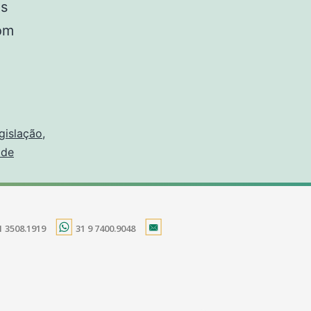
as
om
egislação
,
ade
1 3508.1919
31 9 7400.9048