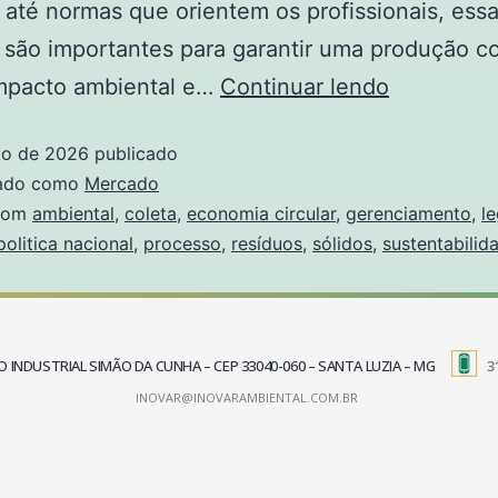
 até normas que orientem os profissionais, ess
 são importantes para garantir uma produção c
mpacto ambiental e…
Continuar lendo
to de 2026
publicado
zado como
Mercado
com
ambiental
,
coleta
,
economia circular
,
gerenciamento
,
l
politica nacional
,
processo
,
resíduos
,
sólidos
,
sustentabilid
TRITO INDUSTRIAL SIMÃO DA CUNHA – CEP 33040-060 – SANTA LUZIA – MG
3
INOVAR@INOVARAMBIENTAL.COM.BR