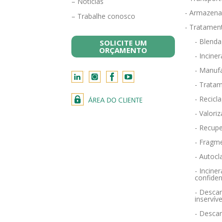
– Notícias
- Armazena
– Trabalhe conosco
- Tratamen
- Blend
SOLICITE UM
ORÇAMENTO
- Incine
- Manufa
- Tratam
- Recicl
- Valori
- Recupe
- Fragm
- Autocl
- Incin
confiden
- Descar
inservíve
- Desca