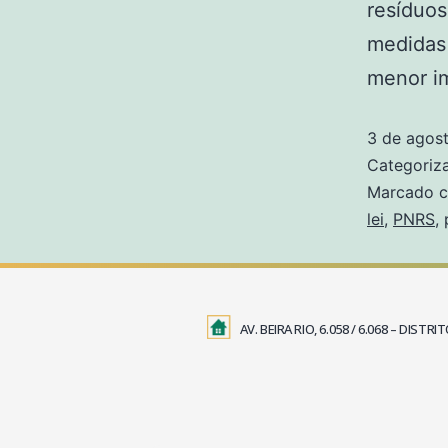
resíduos
medidas
menor i
3 de agos
Categori
Marcado 
lei
,
PNRS
,
AV. BEIRA RIO, 6.058 / 6.068 – DIS