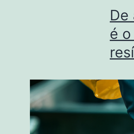
De 
é o
res