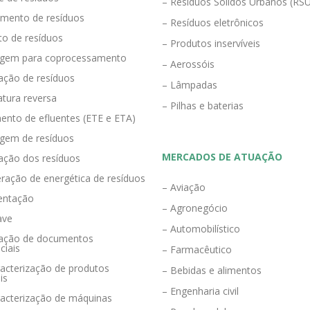
– Resíduos Sólidos Urbanos (RS
mento de resíduos
– Resíduos eletrônicos
to de resíduos
– Produtos inservíveis
agem para coprocessamento
– Aerossóis
ração de resíduos
– Lâmpadas
tura reversa
– Pilhas e baterias
ento de efluentes (ETE e ETA)
agem de resíduos
MERCADOS DE ATUAÇÃO
zação dos resíduos
ração de energética de resíduos
– Aviação
entação
– Agronegócio
ave
– Automobilístico
eração de documentos
ciais
– Farmacêutico
acterização de produtos
– Bebidas e alimentos
is
– Engenharia civil
racterização de máquinas