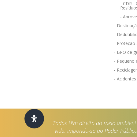
- CDR -
Resíduo
- Aprov
- Destinaçã
- Dedutibili
- Proteção
- BPO de g
- Pequeno 
- Reciclag
- Acidentes
Todos têm direito ao meio ambient
vida, impondo-se ao Poder Público 