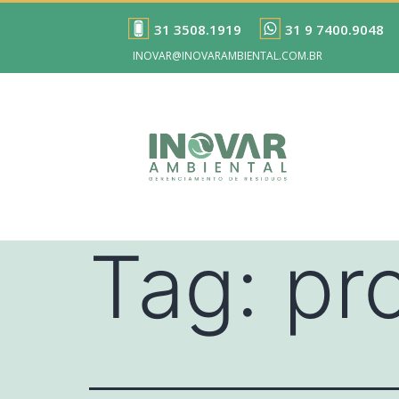
31 3508.1919
31 9 7400.9048
INOVAR@INOVARAMBIENTAL.COM.BR
Tag:
pr