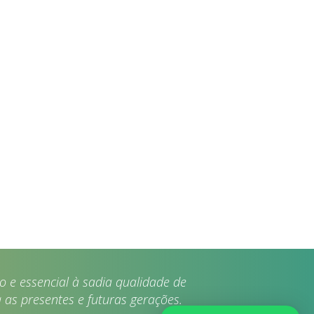
 e essencial à sadia qualidade de
 as presentes e futuras gerações.