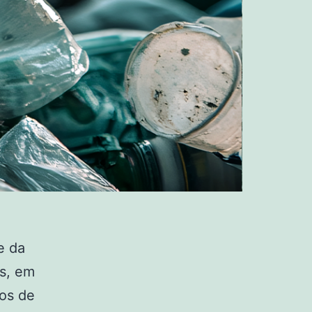
e da
as, em
pos de