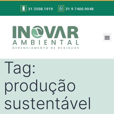
31 3508.1919
31 9 7400.9048
Tag:
produção
sustentável