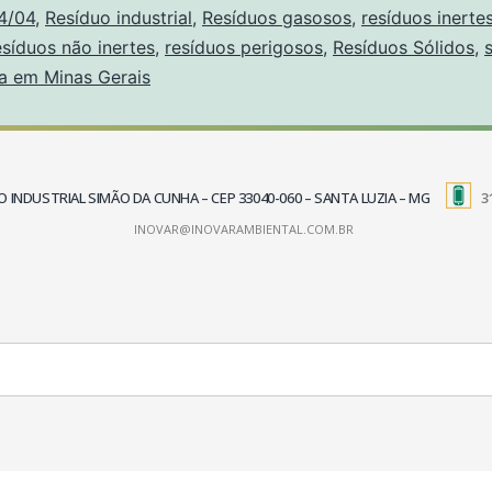
4/04
,
Resíduo industrial
,
Resíduos gasosos
,
resíduos inerte
esíduos não inertes
,
resíduos perigosos
,
Resíduos Sólidos
,
a em Minas Gerais
TRITO INDUSTRIAL SIMÃO DA CUNHA – CEP 33040-060 – SANTA LUZIA – MG
3
INOVAR@INOVARAMBIENTAL.COM.BR