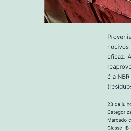
Provenie
nocivos 
eficaz. 
reaprove
é a NBR 
(resíduo
23 de julh
Categori
Marcado 
Classe IIB 