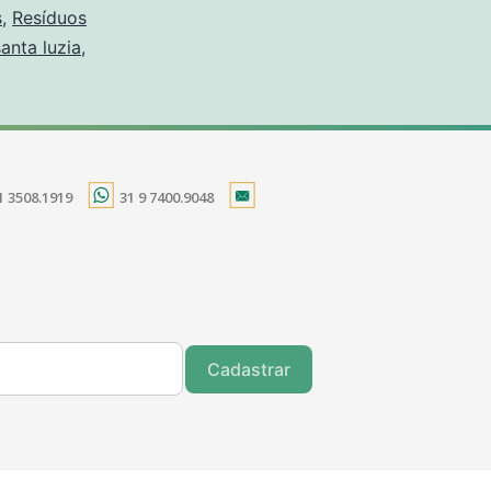
s
,
Resíduos
santa luzia
,
1 3508.1919
31 9 7400.9048
Cadastrar