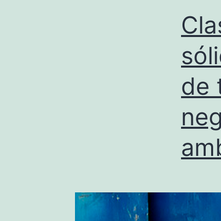
Cla
sól
de 
neg
amb