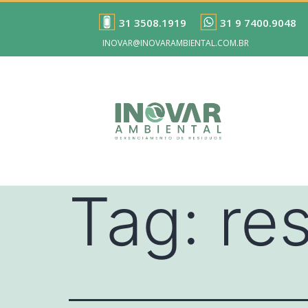
31 3508.1919
31 9 7400.9048
INOVAR@INOVARAMBIENTAL.COM.BR
Tag:
re