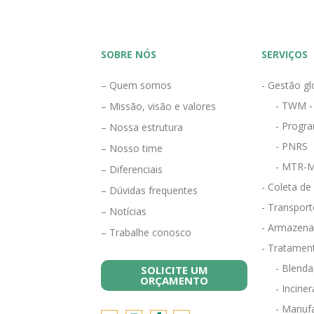
SOBRE NÓS
SERVIÇOS
– Quem somos
- Gestão gl
- TWM -
– Missão, visão e valores
- Progra
– Nossa estrutura
- PNRS
– Nosso time
- MTR-M
– Diferenciais
- Coleta de
– Dúvidas frequentes
- Transport
– Notícias
- Armazena
– Trabalhe conosco
- Tratamen
- Blend
SOLICITE UM
ORÇAMENTO
- Incine
- Manufa