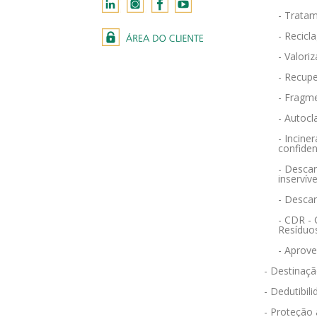
- Tratam
- Recicl
- Valori
- Recupe
- Fragm
- Autocl
- Incin
confiden
- Descar
inservíve
- Desca
- CDR -
Resíduo
- Aprov
- Destinaçã
- Dedutibili
- Proteção