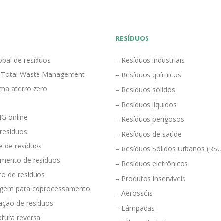
RESÍDUOS
obal de resíduos
– Resíduos industriais
 Total Waste Management
– Resíduos químicos
ma aterro zero
– Resíduos sólidos
– Resíduos líquidos
G online
– Resíduos perigosos
 resíduos
– Resíduos de saúde
e de resíduos
– Resíduos Sólidos Urbanos (RS
mento de resíduos
– Resíduos eletrônicos
to de resíduos
– Produtos inservíveis
agem para coprocessamento
– Aerossóis
ração de resíduos
– Lâmpadas
tura reversa