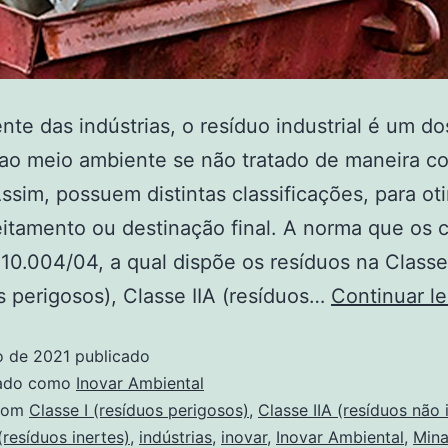
nte das indústrias, o resíduo industrial é um do
ao meio ambiente se não tratado de maneira co
Assim, possuem distintas classificações, para ot
itamento ou destinação final. A norma que os cl
10.004/04, a qual dispõe os resíduos na Classe
s perigosos), Classe IIA (resíduos…
Continuar l
o de 2021
publicado
zado como
Inovar Ambiental
com
Classe I (resíduos perigosos)
,
Classe IIA (resíduos não 
(resíduos inertes)
,
indústrias
,
inovar
,
Inovar Ambiental
,
Mina