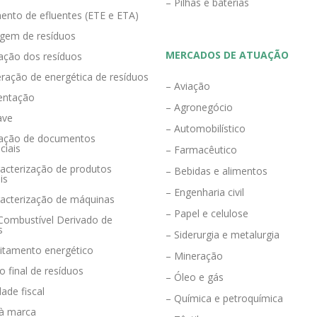
– Pilhas e baterias
ento de efluentes (ETE e ETA)
agem de resíduos
MERCADOS DE ATUAÇÃO
zação dos resíduos
ração de energética de resíduos
– Aviação
entação
– Agronegócio
ave
– Automobilístico
eração de documentos
ciais
– Farmacêutico
acterização de produtos
– Bebidas e alimentos
is
– Engenharia civil
racterização de máquinas
– Papel e celulose
 Combustível Derivado de
s
– Siderurgia e metalurgia
eitamento energético
– Mineração
o final de resíduos
– Óleo e gás
dade fiscal
– Química e petroquímica
 à marca