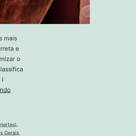
s mais
rreta e
imizar o
assifica
 I
endo
inertes)
,
s Gerais
,