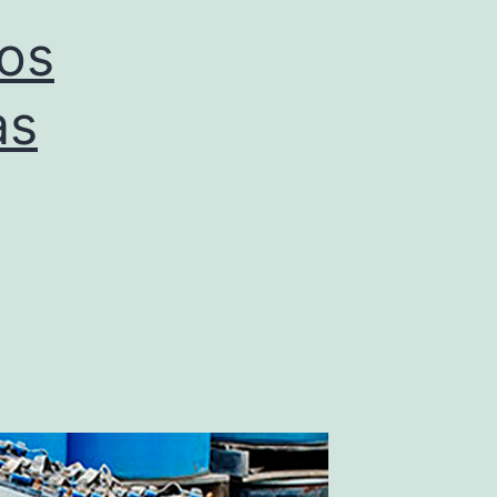
uos
as