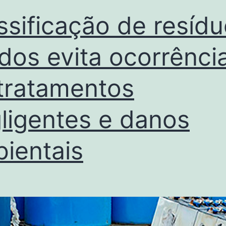
ssificação de resíd
idos evita ocorrênci
tratamentos
ligentes e danos
ientais