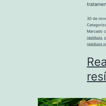
tratame
30 de nov
Categori
Marcado 
resíduos
,
resíduos o
Rea
res