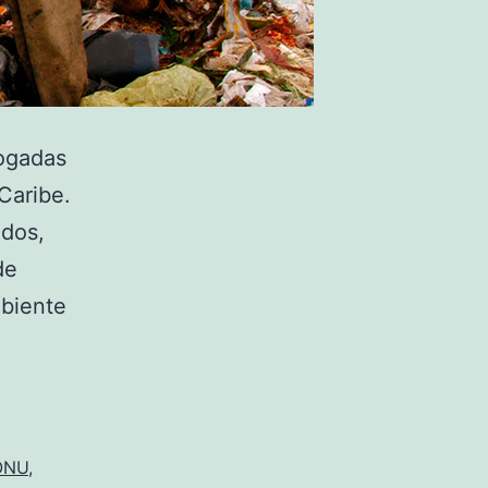
jogadas
Caribe.
ados,
de
biente
ONU
,