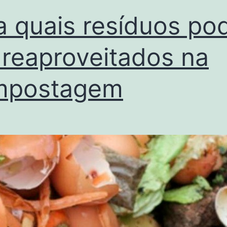
a quais resíduos p
 reaproveitados na
mpostagem