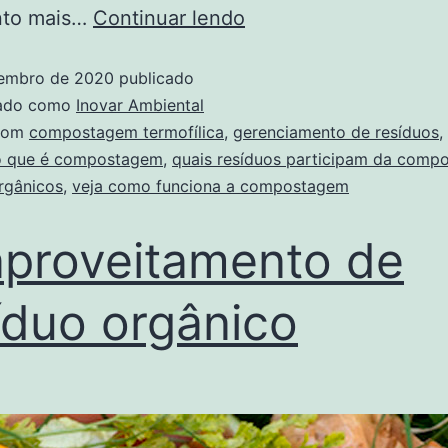
nto mais…
Continuar lendo
embro de 2020
publicado
zado como
Inovar Ambiental
com
compostagem termofílica
,
gerenciamento de resíduos
,
o que é compostagem
,
quais resíduos participam da comp
rgânicos
,
veja como funciona a compostagem
proveitamento de
íduo orgânico