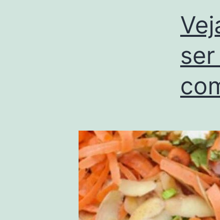
Vej
ser
co