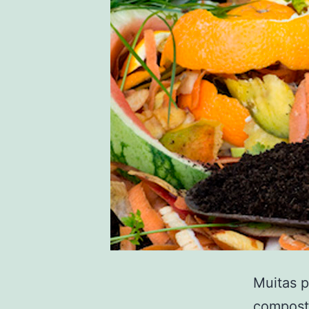
Muitas p
compost