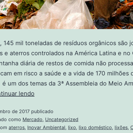
, 145 mil toneladas de resíduos orgânicos são 
s e aterros controlados na América Latina e no 
tanha diária de restos de comida não process
cam em risco a saúde e a vida de 170 milhões 
, é um dos temas da 3ª Assembleia do Meio Am
tinuar lendo
mbro de 2017
publicado
zado como
Mercado
,
Uncategorized
com
aterros
,
Inovar Ambiental
,
lixo
,
lixo doméstico
,
lixões
,