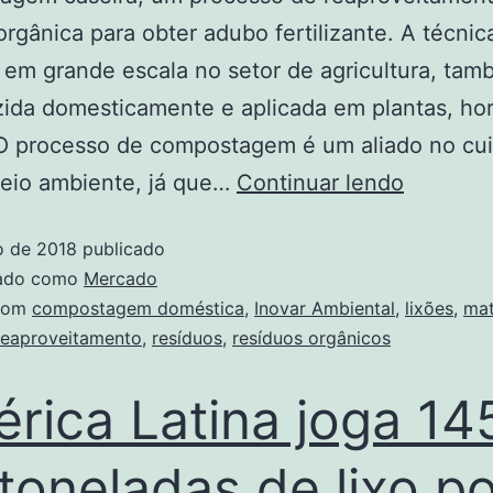
orgânica para obter adubo fertilizante. A técnic
a em grande escala no setor de agricultura, ta
ida domesticamente e aplicada em plantas, hor
 O processo de compostagem é um aliado no cu
eio ambiente, já que…
Continuar lendo
o de 2018
publicado
zado como
Mercado
com
compostagem doméstica
,
Inovar Ambiental
,
lixões
,
mat
reaproveitamento
,
resíduos
,
resíduos orgânicos
rica Latina joga 14
 toneladas de lixo p