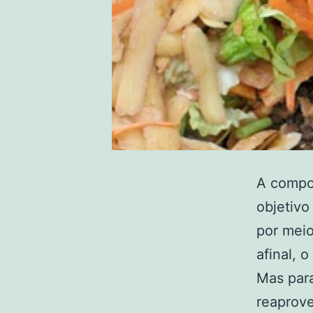
A compo
objetivo
por meio
afinal, 
Mas para
reaprov