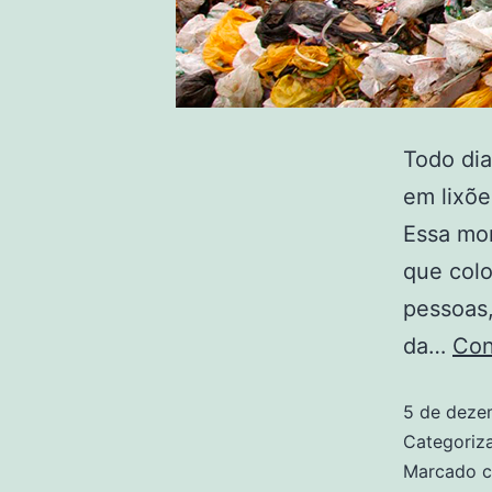
Todo dia
em lixõe
Essa mon
que colo
pessoas
da…
Con
5 de deze
Categori
Marcado 