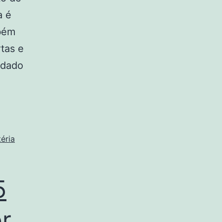
a é
mbém
tas e
idado
éria
5
or