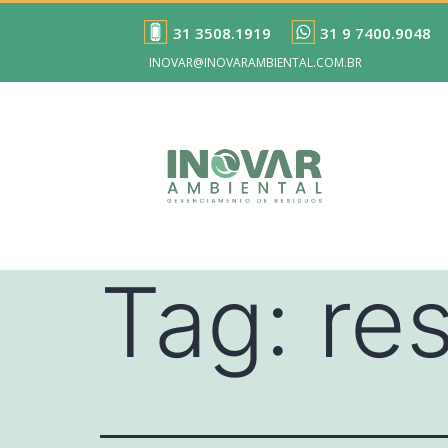
31 3508.1919
31 9 7400.9048
INOVAR@INOVARAMBIENTAL.COM.BR
Tag:
re