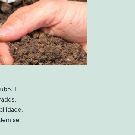
dubo. É
rados,
bilidade.
odem ser