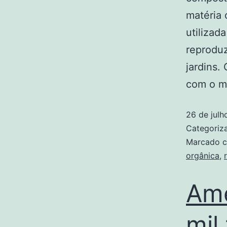
matéria 
utilizad
reproduz
jardins.
com o m
26 de julh
Categori
Marcado 
orgânica
,
Amé
mil