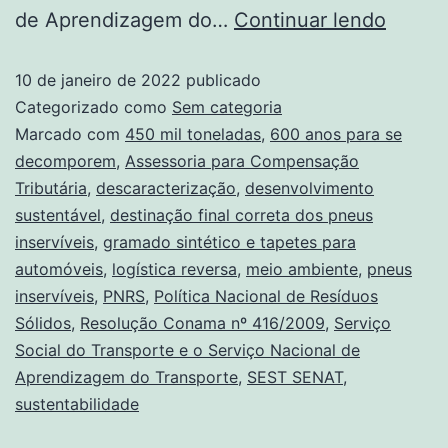
de Aprendizagem do…
Continuar lendo
10 de janeiro de 2022
publicado
Categorizado como
Sem categoria
Marcado com
450 mil toneladas
,
600 anos para se
decomporem
,
Assessoria para Compensação
Tributária
,
descaracterização
,
desenvolvimento
sustentável
,
destinação final correta dos pneus
inservíveis
,
gramado sintético e tapetes para
automóveis
,
logística reversa
,
meio ambiente
,
pneus
inservíveis
,
PNRS
,
Política Nacional de Resíduos
Sólidos
,
Resolução Conama nº 416/2009
,
Serviço
Social do Transporte e o Serviço Nacional de
Aprendizagem do Transporte
,
SEST SENAT
,
sustentabilidade