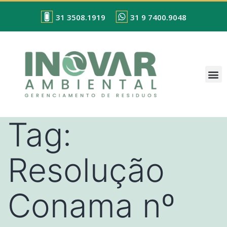
31 3508.1919
31 9 7400.9048
Tag:
Resolução
Conama nº