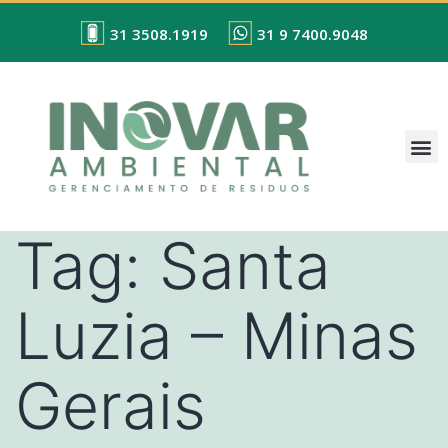
31 3508.1919
31 9 7400.9048
Tag:
Santa
Luzia – Minas
Gerais