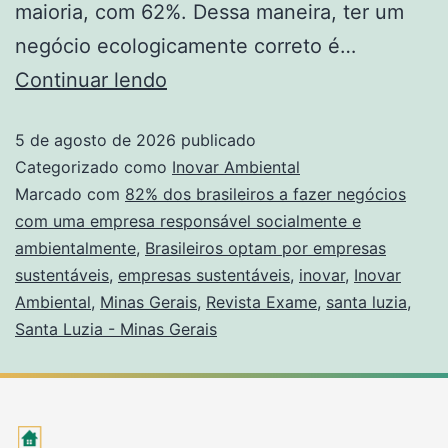
maioria, com 62%. Dessa maneira, ter um
negócio ecologicamente correto é…
Continuar lendo
5 de agosto de 2026
publicado
Categorizado como
Inovar Ambiental
Marcado com
82% dos brasileiros a fazer negócios
com uma empresa responsável socialmente e
ambientalmente
,
Brasileiros optam por empresas
sustentáveis
,
empresas sustentáveis
,
inovar
,
Inovar
Ambiental
,
Minas Gerais
,
Revista Exame
,
santa luzia
,
Santa Luzia - Minas Gerais