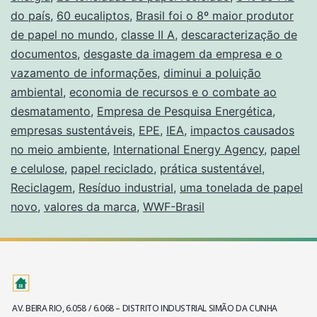
do país
,
60 eucaliptos
,
Brasil foi o 8º maior produtor
de papel no mundo
,
classe II A
,
descaracterização de
documentos
,
desgaste da imagem da empresa e o
vazamento de informações
,
diminui a poluição
ambiental
,
economia de recursos e o combate ao
desmatamento
,
Empresa de Pesquisa Energética
,
empresas sustentáveis
,
EPE
,
IEA
,
impactos causados
no meio ambiente
,
International Energy Agency
,
papel
e celulose
,
papel reciclado
,
prática sustentável
,
Reciclagem
,
Resíduo industrial
,
uma tonelada de papel
novo
,
valores da marca
,
WWF-Brasil
AV. BEIRA RIO, 6.058 / 6.068 – DISTRITO INDUSTRIAL SIMÃO DA CUNHA