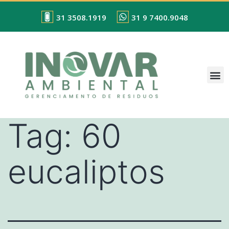
31 3508.1919
31 9 7400.9048
Tag:
60
eucaliptos