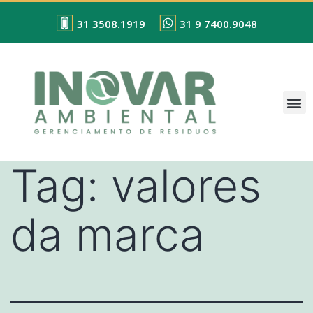
31 3508.1919
31 9 7400.9048
Tag:
valores
da marca