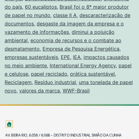
do país
,
60 eucaliptos
,
Brasil foi o 8º maior produtor
de papel no mundo
,
classe II A
,
descaracterização de
documentos
,
desgaste da imagem da empresa e o
vazamento de informações
,
diminui a poluição
ambiental
,
economia de recursos e o combate ao
desmatamento
,
Empresa de Pesquisa Energética
,
empresas sustentáveis
,
EPE
,
IEA
,
impactos causados
no meio ambiente
,
International Energy Agency
,
papel
e celulose
,
papel reciclado
,
prática sustentável
,
Reciclagem
,
Resíduo industrial
,
uma tonelada de papel
novo
,
valores da marca
,
WWF-Brasil
AV. BEIRA RIO, 6.058 / 6.068 – DISTRITO INDUSTRIAL SIMÃO DA CUNHA