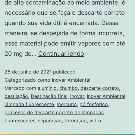
de alta contaminação ao meio ambiente, é
necessário que se faça o descarte correto
quando sua vida útil é encerrada. Dessa
maneira, se despejada de forma incorreta,
esse material pode emitir vapores com até
20 mg de…
Continuar lendo
25 de junho de 2021
publicado
Categorizado como
Inovar Ambiental
Marcado com
alumínio
,
chumbo
,
descarte correto
,
destilação
,
Destinação final
,
inovar
,
Inovar Ambiental
,
lâmpada fluorescente
,
mercurio
,
pó fosfórico
,
processo de descarte correto de lâmpadas
fluorescentes
,
separação
,
trituração
,
vidro