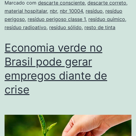
Marcado com
descarte consciente
,
descarte correto
,
material hospitalar
,
nbr
,
nbr 10004
,
resíduo
,
resíduo
perigoso
,
resíduo perigoso classe 1
,
resíduo químico
,
resíduo radioativo
,
resíduo sólido
,
resto de tinta
Economia verde no
Brasil pode gerar
empregos diante de
crise