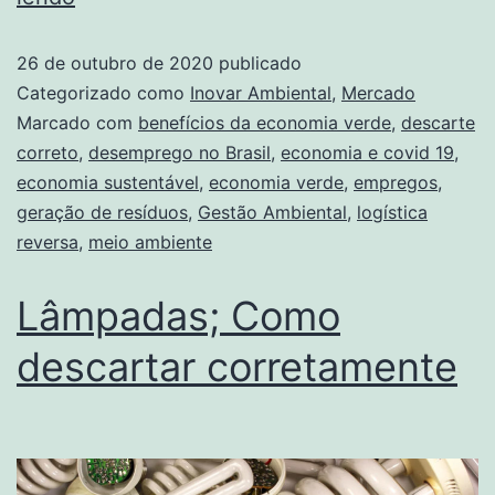
26 de outubro de 2020
publicado
Categorizado como
Inovar Ambiental
,
Mercado
Marcado com
benefícios da economia verde
,
descarte
correto
,
desemprego no Brasil
,
economia e covid 19
,
economia sustentável
,
economia verde
,
empregos
,
geração de resíduos
,
Gestão Ambiental
,
logística
reversa
,
meio ambiente
Lâmpadas; Como
descartar corretamente