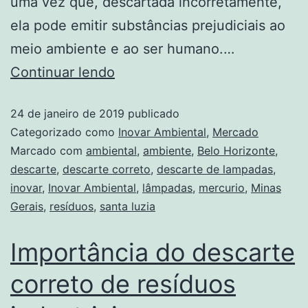
uma vez que, descartada incorretamente,
ela pode emitir substâncias prejudiciais ao
meio ambiente e ao ser humano.…
Continuar lendo
24 de janeiro de 2019
publicado
Categorizado como
Inovar Ambiental
,
Mercado
Marcado com
ambiental
,
ambiente
,
Belo Horizonte
,
descarte
,
descarte correto
,
descarte de lampadas
,
inovar
,
Inovar Ambiental
,
lâmpadas
,
mercurio
,
Minas
Gerais
,
resíduos
,
santa luzia
Importância do descarte
correto de resíduos