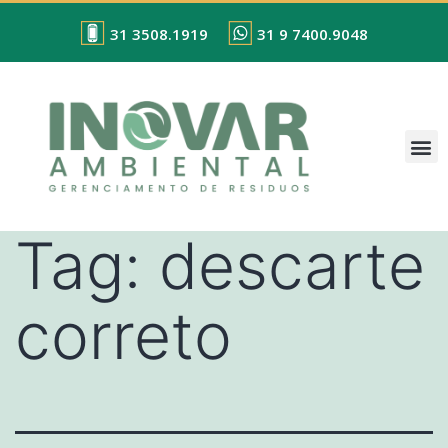
31 3508.1919
31 9 7400.9048
Tag:
descarte
correto