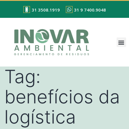
31 3508.1919
31 9 7400.9048
Tag:
benefícios da
logística