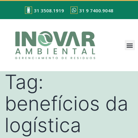
31 3508.1919
31 9 7400.9048
Tag:
benefícios da
logística