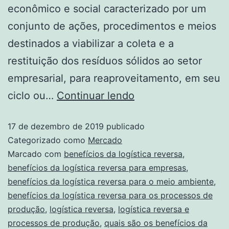
econômico e social caracterizado por um
conjunto de ações, procedimentos e meios
destinados a viabilizar a coleta e a
restituição dos resíduos sólidos ao setor
empresarial, para reaproveitamento, em seu
ciclo ou…
Continuar lendo
17 de dezembro de 2019
publicado
Categorizado como
Mercado
Marcado com
benefícios da logística reversa
,
benefícios da logística reversa para empresas
,
benefícios da logística reversa para o meio ambiente
,
benefícios da logística reversa para os processos de
produção
,
logística reversa
,
logística reversa e
processos de produção
,
quais são os benefícios da