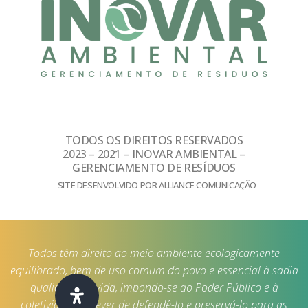
TODOS OS DIREITOS RESERVADOS
2023 – 2021 – INOVAR AMBIENTAL –
GERENCIAMENTO DE RESÍDUOS
SITE DESENVOLVIDO POR ALLIANCE COMUNICAÇÃO
Todos têm direito ao meio ambiente ecologicamente
equilibrado, bem de uso comum do povo e essencial à sadia
qualidade de vida, impondo-se ao Poder Público e à
coletividade o dever de defendê-lo e preservá-lo para as