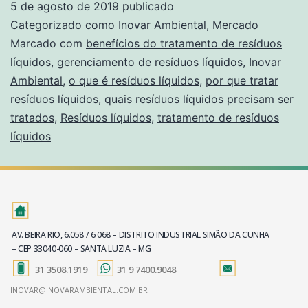
5 de agosto de 2019
publicado
Categorizado como
Inovar Ambiental
,
Mercado
Marcado com
benefícios do tratamento de resíduos
líquidos
,
gerenciamento de resíduos líquidos
,
Inovar
Ambiental
,
o que é resíduos líquidos
,
por que tratar
resíduos líquidos
,
quais resíduos líquidos precisam ser
tratados
,
Resíduos líquidos
,
tratamento de resíduos
líquidos
AV. BEIRA RIO, 6.058 / 6.068 – DISTRITO INDUSTRIAL SIMÃO DA CUNHA
– CEP 33040-060 – SANTA LUZIA – MG
31 3508.1919
31 9 7400.9048
INOVAR@INOVARAMBIENTAL.COM.BR