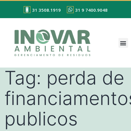
31 3508.1919
31 9 7400.9048
Tag:
perda de
financiamento
publicos