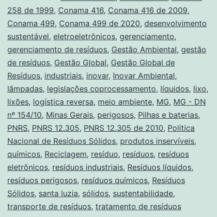
258 de 1999
,
Conama 416
,
Conama 416 de 2009
,
Conama 499
,
Conama 499 de 2020
,
desenvolvimento
sustentável
,
eletroeletrônicos
,
gerenciamento
,
gerenciamento de resíduos
,
Gestão Ambiental
,
gestão
de resíduos
,
Gestão Global
,
Gestão Global de
Resíduos
,
industriais
,
inovar
,
Inovar Ambiental
,
lâmpadas
,
legislações coprocessamento
,
líquidos
,
lixo
,
lixões
,
logística reversa
,
meio ambiente
,
MG
,
MG - DN
nº 154/10
,
Minas Gerais
,
perigosos
,
Pilhas e baterias
,
PNRS
,
PNRS 12.305
,
PNRS 12.305 de 2010
,
Política
Nacional de Resíduos Sólidos
,
produtos inservíveis
,
químicos
,
Reciclagem
,
resíduo
,
resíduos
,
resíduos
eletrônicos
,
resíduos industriais
,
Resíduos líquidos
,
resíduos perigosos
,
resíduos químicos
,
Resíduos
Sólidos
,
santa luzia
,
sólidos
,
sustentabilidade
,
transporte de resíduos
,
tratamento de resíduos