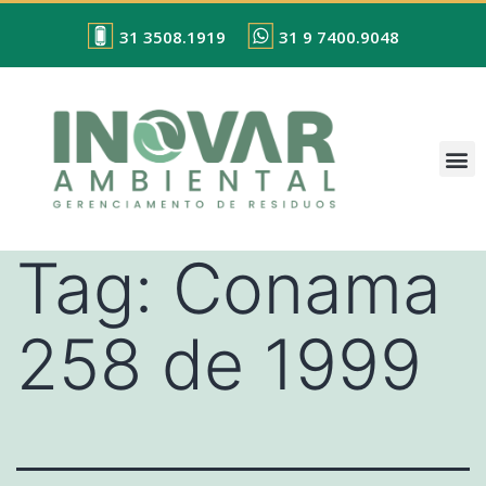
31 3508.1919
31 9 7400.9048
Tag:
Conama
258 de 1999