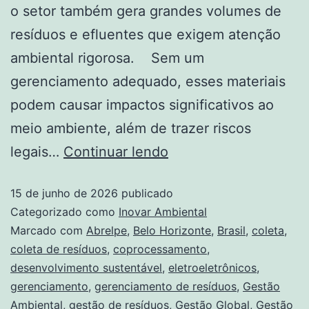
o setor também gera grandes volumes de
resíduos e efluentes que exigem atenção
ambiental rigorosa. Sem um
gerenciamento adequado, esses materiais
podem causar impactos significativos ao
meio ambiente, além de trazer riscos
legais…
Continuar lendo
15 de junho de 2026
publicado
Categorizado como
Inovar Ambiental
Marcado com
Abrelpe
,
Belo Horizonte
,
Brasil
,
coleta
,
coleta de resíduos
,
coprocessamento
,
desenvolvimento sustentável
,
eletroeletrônicos
,
gerenciamento
,
gerenciamento de resíduos
,
Gestão
Ambiental
,
gestão de resíduos
,
Gestão Global
,
Gestão