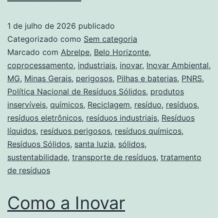
1 de julho de 2026
publicado
Categorizado como
Sem categoria
Marcado com
Abrelpe
,
Belo Horizonte
,
coprocessamento
,
industriais
,
inovar
,
Inovar Ambiental
,
MG
,
Minas Gerais
,
perigosos
,
Pilhas e baterias
,
PNRS
,
Política Nacional de Resíduos Sólidos
,
produtos
inservíveis
,
químicos
,
Reciclagem
,
resíduo
,
resíduos
,
resíduos eletrônicos
,
resíduos industriais
,
Resíduos
líquidos
,
resíduos perigosos
,
resíduos químicos
,
Resíduos Sólidos
,
santa luzia
,
sólidos
,
sustentabilidade
,
transporte de resíduos
,
tratamento
de resíduos
Como a Inovar