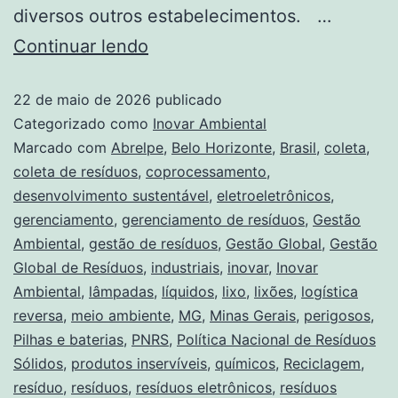
diversos outros estabelecimentos. …
Continuar lendo
22 de maio de 2026
publicado
Categorizado como
Inovar Ambiental
Marcado com
Abrelpe
,
Belo Horizonte
,
Brasil
,
coleta
,
coleta de resíduos
,
coprocessamento
,
desenvolvimento sustentável
,
eletroeletrônicos
,
gerenciamento
,
gerenciamento de resíduos
,
Gestão
Ambiental
,
gestão de resíduos
,
Gestão Global
,
Gestão
Global de Resíduos
,
industriais
,
inovar
,
Inovar
Ambiental
,
lâmpadas
,
líquidos
,
lixo
,
lixões
,
logística
reversa
,
meio ambiente
,
MG
,
Minas Gerais
,
perigosos
,
Pilhas e baterias
,
PNRS
,
Política Nacional de Resíduos
Sólidos
,
produtos inservíveis
,
químicos
,
Reciclagem
,
resíduo
,
resíduos
,
resíduos eletrônicos
,
resíduos