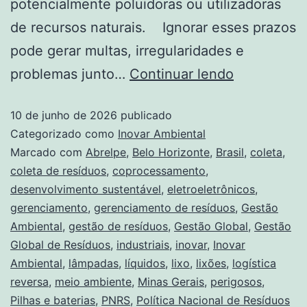
potencialmente poluidoras ou utilizadoras
de recursos naturais. Ignorar esses prazos
pode gerar multas, irregularidades e
problemas junto…
Continuar lendo
10 de junho de 2026
publicado
Categorizado como
Inovar Ambiental
Marcado com
Abrelpe
,
Belo Horizonte
,
Brasil
,
coleta
,
coleta de resíduos
,
coprocessamento
,
desenvolvimento sustentável
,
eletroeletrônicos
,
gerenciamento
,
gerenciamento de resíduos
,
Gestão
Ambiental
,
gestão de resíduos
,
Gestão Global
,
Gestão
Global de Resíduos
,
industriais
,
inovar
,
Inovar
Ambiental
,
lâmpadas
,
líquidos
,
lixo
,
lixões
,
logística
reversa
,
meio ambiente
,
Minas Gerais
,
perigosos
,
Pilhas e baterias
,
PNRS
,
Política Nacional de Resíduos