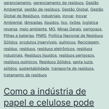
gerenciamento
,
gerenciamento de resíduos
,
Gestão
Ambiental
,
gestão de resíduos
,
Gestão Global
,
Gestão
Global de Resíduos
,
industriais
,
inovar
,
Inovar
Ambiental
,
lâmpadas
,
líquidos
,
lixo
,
lixões
,
logística
reversa
,
meio ambiente
,
MG
,
Minas Gerais
,
perigosos
,
Pilhas e baterias
,
PNRS
,
Política Nacional de Resíduos
Sólidos
,
produtos inservíveis
,
químicos
,
Reciclagem
,
resíduo
,
resíduos
,
resíduos eletrônicos
,
resíduos
industriais
,
Resíduos líquidos
,
resíduos perigosos
,
resíduos químicos
,
Resíduos Sólidos
,
santa luzia
,
sólidos
,
sustentabilidade
,
transporte de resíduos
,
tratamento de resíduos
Como a indústria de
papel e celulose pode