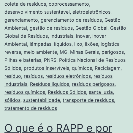
coleta de resíduos
,
coprocessamento
,
desenvolvimento sustentável
,
eletroeletrônicos
,
gerenciamento
,
gerenciamento de resíduos
,
Gestão
Ambiental
,
gestão de resíduos
,
Gestão Global
,
Gestão
Global de Resíduos
,
industriais
,
inovar
,
Inovar
Ambiental
,
lâmpadas
,
líquidos
,
lixo
,
lixões
,
logística
reversa
,
meio ambiente
,
MG
,
Minas Gerais
,
perigosos
,
Pilhas e baterias
,
PNRS
,
Política Nacional de Resíduos
Sólidos
,
produtos inservíveis
,
químicos
,
Reciclagem
,
resíduo
,
resíduos
,
resíduos eletrônicos
,
resíduos
industriais
,
Resíduos líquidos
,
resíduos perigosos
,
resíduos químicos
,
Resíduos Sólidos
,
santa luzia
,
sólidos
,
sustentabilidade
,
transporte de resíduos
,
tratamento de resíduos
O que é o RAPP e por