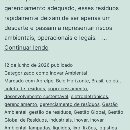
gerenciamento adequado, esses resíduos
rapidamente deixam de ser apenas um
descarte e passam a representar riscos
ambientais, operacionais e legais. …
Continuar lendo
12 de junho de 2026
publicado
Categorizado como
Inovar Ambiental
Marcado com
Abrelpe
,
Belo Horizonte
,
Brasil
,
coleta
,
coleta de resíduos
,
coprocessamento
,
desenvolvimento sustentável
,
eletroeletrônicos
,
gerenciamento
,
gerenciamento de resíduos
,
Gestão
Ambiental
,
gestão de resíduos
,
Gestão Global
,
Gestão
Global de Resíduos
,
industriais
,
inovar
,
Inovar
Ambiental
,
lâmpadas
,
líquidos
,
lixo
,
lixões
,
logística