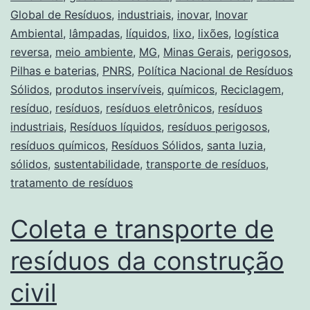
Global de Resíduos
,
industriais
,
inovar
,
Inovar
Ambiental
,
lâmpadas
,
líquidos
,
lixo
,
lixões
,
logística
reversa
,
meio ambiente
,
MG
,
Minas Gerais
,
perigosos
,
Pilhas e baterias
,
PNRS
,
Política Nacional de Resíduos
Sólidos
,
produtos inservíveis
,
químicos
,
Reciclagem
,
resíduo
,
resíduos
,
resíduos eletrônicos
,
resíduos
industriais
,
Resíduos líquidos
,
resíduos perigosos
,
resíduos químicos
,
Resíduos Sólidos
,
santa luzia
,
sólidos
,
sustentabilidade
,
transporte de resíduos
,
tratamento de resíduos
Coleta e transporte de
resíduos da construção
civil