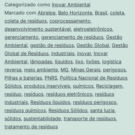
Categorizado como
Inovar Ambiental
Marcado com
Abrelpe
,
Belo Horizonte
,
Brasil
,
coleta
,
coleta de resíduos
,
coprocessamento
,
desenvolvimento sustentável
,
eletroeletrônicos
,
gerenciamento
,
gerenciamento de resíduos
,
Gestão
Ambiental
,
gestão de resíduos
,
Gestão Global
,
Gestão
Global de Resíduos
,
industriais
,
inovar
,
Inovar
Ambiental
,
lâmpadas
,
líquidos
,
lixo
,
lixões
,
logística
reversa
,
meio ambiente
,
MG
,
Minas Gerais
,
perigosos
,
Pilhas e baterias
,
PNRS
,
Política Nacional de Resíduos
Sólidos
,
produtos inservíveis
,
químicos
,
Reciclagem
,
resíduo
,
resíduos
,
resíduos eletrônicos
,
resíduos
industriais
,
Resíduos líquidos
,
resíduos perigosos
,
resíduos químicos
,
Resíduos Sólidos
,
santa luzia
,
sólidos
,
sustentabilidade
,
transporte de resíduos
,
tratamento de resíduos