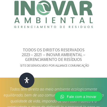
TODOS OS DIREITOS RESERVADOS
2023 – 2021 – INOVAR AMBIENTAL –
GERENCIAMENTO DE RESÍDUOS
SITE DESENVOLVIDO POR ALLIANCE COMUNICAÇÃO
Todos têm direito ao meio ambiente ecologicamente
equilibrado, bem de uso comum do povo e essencial à sadia
Fale com a Inovar
qualidade de vida, impondo-se ao Poder Público e à