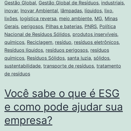
Gestão Global
,
Gestão Global de Resíduos
,
industriais
,
inovar
,
Inovar Ambiental
,
lâmpadas
,
líquidos
,
lixo
,
lixões
,
logística reversa
,
meio ambiente
,
MG
,
Minas
Gerais
,
perigosos
,
Pilhas e baterias
,
PNRS
,
Política
Nacional de Resíduos Sólidos
,
produtos inservíveis
,
químicos
,
Reciclagem
,
resíduo
,
resíduos eletrônicos
,
Resíduos líquidos
,
resíduos perigosos
,
resíduos
químicos
,
Resíduos Sólidos
,
santa luzia
,
sólidos
,
sustentabilidade
,
transporte de resíduos
,
tratamento
de resíduos
Você sabe o que é ESG
e como pode ajudar sua
empresa?