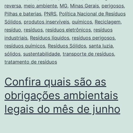
reversa
,
meio ambiente
,
MG
,
Minas Gerais
,
perigosos
,
Pilhas e baterias
,
PNRS
,
Política Nacional de Resíduos
Sólidos
,
produtos inservíveis
,
químicos
,
Reciclagem
,
resíduo
,
resíduos
,
resíduos eletrônicos
,
resíduos
industriais
,
Resíduos líquidos
,
resíduos perigosos
,
resíduos químicos
,
Resíduos Sólidos
,
santa luzia
,
sólidos
,
sustentabilidade
,
transporte de resíduos
,
tratamento de resíduos
Confira quais são as
obrigações ambientais
legais do mês de junho