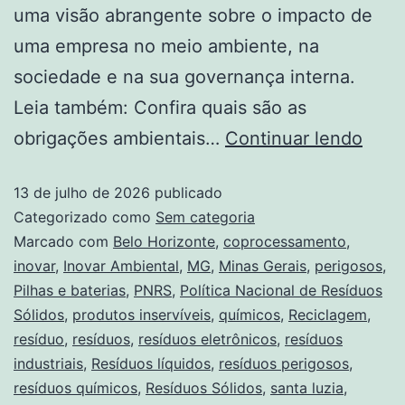
uma visão abrangente sobre o impacto de
uma empresa no meio ambiente, na
sociedade e na sua governança interna.
Leia também: Confira quais são as
obrigações ambientais…
Continuar lendo
13 de julho de 2026
publicado
Categorizado como
Sem categoria
Marcado com
Belo Horizonte
,
coprocessamento
,
inovar
,
Inovar Ambiental
,
MG
,
Minas Gerais
,
perigosos
,
Pilhas e baterias
,
PNRS
,
Política Nacional de Resíduos
Sólidos
,
produtos inservíveis
,
químicos
,
Reciclagem
,
resíduo
,
resíduos
,
resíduos eletrônicos
,
resíduos
industriais
,
Resíduos líquidos
,
resíduos perigosos
,
resíduos químicos
,
Resíduos Sólidos
,
santa luzia
,