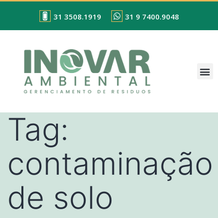
31 3508.1919
31 9 7400.9048
Tag:
contaminação
de solo