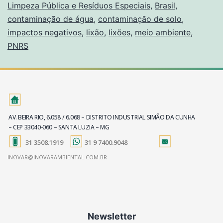
Limpeza Pública e Resíduos Especiais
,
Brasil
,
contaminação de água
,
contaminação de solo
,
impactos negativos
,
lixão
,
lixões
,
meio ambiente
,
PNRS
AV. BEIRA RIO, 6.058 / 6.068 – DISTRITO INDUSTRIAL SIMÃO DA CUNHA
– CEP 33040-060 – SANTA LUZIA – MG
31 3508.1919
31 9 7400.9048
INOVAR@INOVARAMBIENTAL.COM.BR
Newsletter