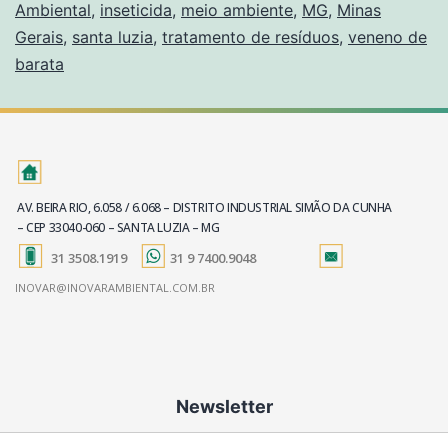
Ambiental
,
inseticida
,
meio ambiente
,
MG
,
Minas
Gerais
,
santa luzia
,
tratamento de resíduos
,
veneno de
barata
AV. BEIRA RIO, 6.058 / 6.068 – DISTRITO INDUSTRIAL SIMÃO DA CUNHA
– CEP 33040-060 – SANTA LUZIA – MG
31 3508.1919
31 9 7400.9048
INOVAR@INOVARAMBIENTAL.COM.BR
Newsletter