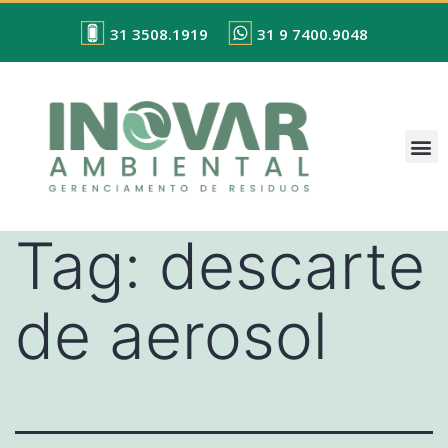
31 3508.1919
31 9 7400.9048
Tag:
descarte
de aerosol