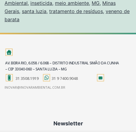
Ambiental
,
inseticida
,
meio ambiente
,
MG
,
Minas
Gerais
,
santa luzia
,
tratamento de resíduos
,
veneno de
barata
AV. BEIRA RIO, 6.058 / 6.068 – DISTRITO INDUSTRIAL SIMÃO DA CUNHA
– CEP 33040-060 – SANTA LUZIA – MG
31 3508.1919
31 9 7400.9048
INOVAR@INOVARAMBIENTAL.COM.BR
Newsletter