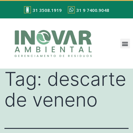
31 3508.1919
31 9 7400.9048
Tag:
descarte
de veneno