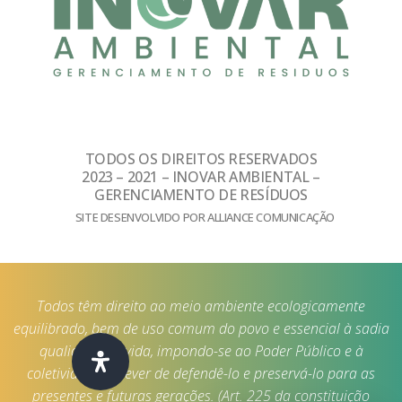
TODOS OS DIREITOS RESERVADOS
2023 – 2021 – INOVAR AMBIENTAL –
GERENCIAMENTO DE RESÍDUOS
SITE DESENVOLVIDO POR ALLIANCE COMUNICAÇÃO
Todos têm direito ao meio ambiente ecologicamente
equilibrado, bem de uso comum do povo e essencial à sadia
qualidade de vida, impondo-se ao Poder Público e à
coletividade o dever de defendê-lo e preservá-lo para as
presentes e futuras gerações. (Art. 225 da constituição