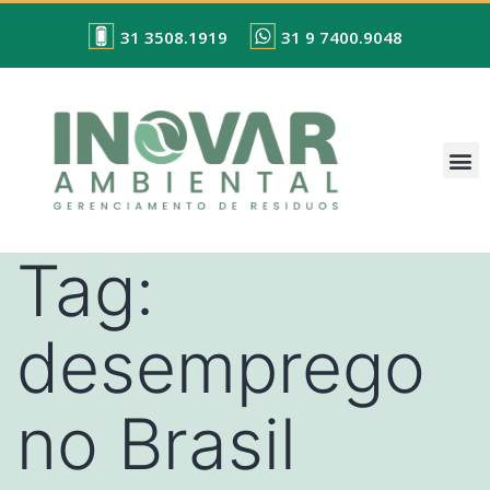
31 3508.1919
31 9 7400.9048
Tag:
desemprego
no Brasil