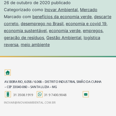
26 de outubro de 2020
publicado
Categorizado como
Inovar Ambiental
,
Mercado
Marcado com
benefícios da economia verde
,
descarte
correto
,
desemprego no Brasil
,
economia e covid 19
,
economia sustentável
,
economia verde
,
empregos
,
geração de resíduos
,
Gestão Ambiental
,
logística
reversa
,
meio ambiente
AV. BEIRA RIO, 6.058 / 6.068 – DISTRITO INDUSTRIAL SIMÃO DA CUNHA
– CEP 33040-060 – SANTA LUZIA – MG
31 3508.1919
31 9 7400.9048
INOVAR@INOVARAMBIENTAL.COM.BR