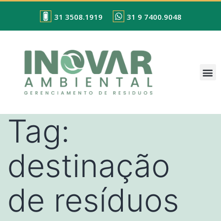
31 3508.1919
31 9 7400.9048
Tag:
destinação
de resíduos