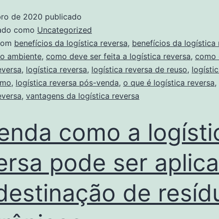
bro de 2020
publicado
zado como
Uncategorized
com
benefícios da logística reversa
,
benefícios da logística
io ambiente
,
como deve ser feita a logística reversa
,
como é
eversa
,
logística reversa
,
logística reversa de reuso
,
logísti
umo
,
logística reversa pós-venda
,
o que é logística reversa
,
eversa
,
vantagens da logística reversa
enda como a logísti
ersa pode ser aplic
destinação de resíd