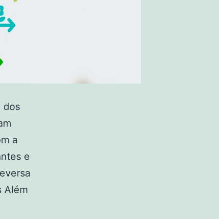
o dos
iam
om a
antes e
reversa
s Além