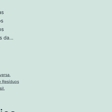
-
as
os
os
os da…
eversa
,
e Resíduos
il
,