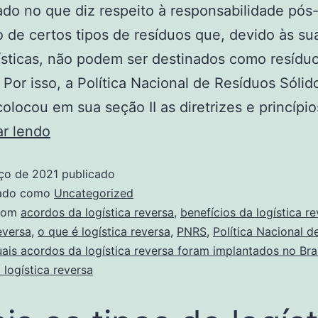
ado no que diz respeito à responsabilidade pós
de certos tipos de resíduos que, devido às su
ísticas, não podem ser destinados como resídu
Por isso, a Política Nacional de Resíduos Sólid
olocou em sua seção II as diretrizes e princípi
ar lendo
ço de 2021
publicado
zado como
Uncategorized
com
acordos da logística reversa
,
benefícios da logística r
eversa
,
o que é logística reversa
,
PNRS
,
Política Nacional d
ais acordos da logística reversa foram implantados no Bras
 logística reversa