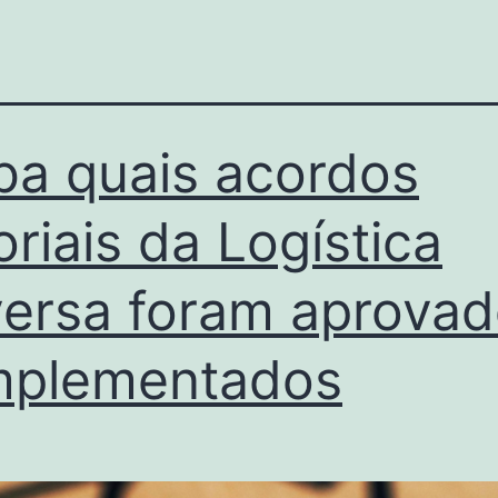
ba quais acordos
oriais da Logística
ersa foram aprova
mplementados