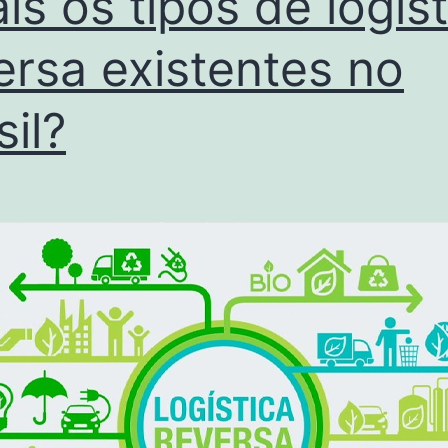
is os tipos de logíst
ersa existentes no
sil?