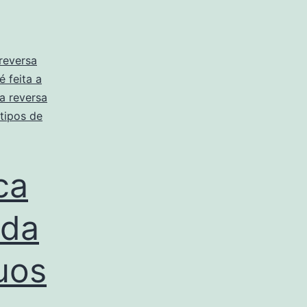
 reversa
 feita a
ca reversa
tipos de
ca
ada
uos