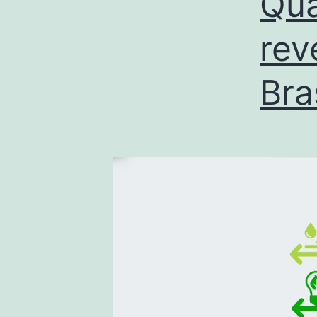
Qua
rev
Bra