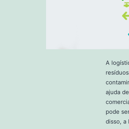
A logíst
resíduos
contamin
ajuda de
comercia
pode ser
disso, a