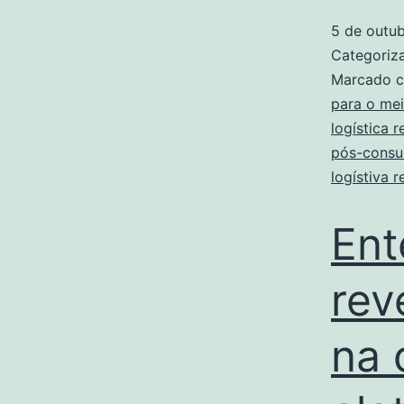
5 de outu
Categori
Marcado 
para o me
logística r
pós-cons
logístiva r
Ent
rev
na 