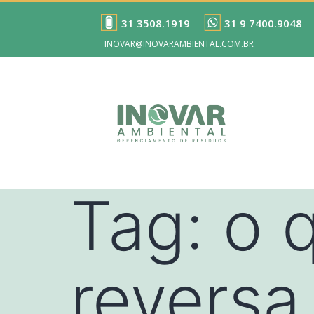
31 3508.1919
31 9 7400.9048
INOVAR@INOVARAMBIENTAL.COM.BR
Tag:
o q
reversa