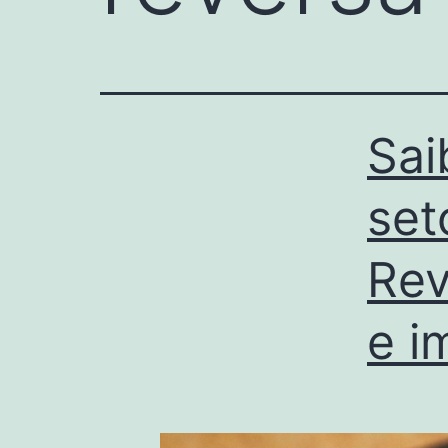
Sai
set
Rev
e i