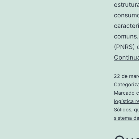
estrutur
consumo 
caracter
comuns. 
(PNRS) c
Continu
22 de mar
Categori
Marcado 
logística r
Sólidos
,
qu
sistema da