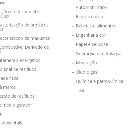
ave
– Automobilístico
eração de documentos
ciais
– Farmacêutico
acterização de produtos
– Bebidas e alimentos
is
– Engenharia civil
racterização de máquinas
– Papel e celulose
 Combustível Derivado de
s
– Siderurgia e metalurgia
eitamento energético
– Mineração
o final de resíduos
– Óleo e gás
dade fiscal
– Química e petroquímica
 à marca
– Têxtil
estão de resíduos
e médio gerador
em
 ambientais