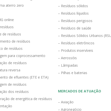
ma aterro zero
– Resíduos sólidos
– Resíduos líquidos
G online
– Resíduos perigosos
 resíduos
– Resíduos de saúde
e de resíduos
– Resíduos Sólidos Urbanos (RS
mento de resíduos
– Resíduos eletrônicos
to de resíduos
– Produtos inservíveis
agem para coprocessamento
– Aerossóis
ração de resíduos
– Lâmpadas
tura reversa
– Pilhas e baterias
ento de efluentes (ETE e ETA)
agem de resíduos
MERCADOS DE ATUAÇÃO
zação dos resíduos
ração de energética de resíduos
– Aviação
entação
– Agronegócio