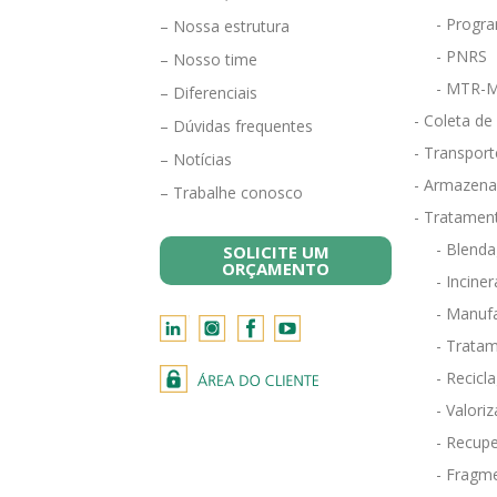
- Progra
– Nossa estrutura
- PNRS
– Nosso time
- MTR-M
– Diferenciais
- Coleta de
– Dúvidas frequentes
- Transport
– Notícias
- Armazena
– Trabalhe conosco
- Tratamen
- Blend
SOLICITE UM
ORÇAMENTO
- Incine
- Manufa
- Tratam
- Recicl
- Valori
- Recupe
- Fragm