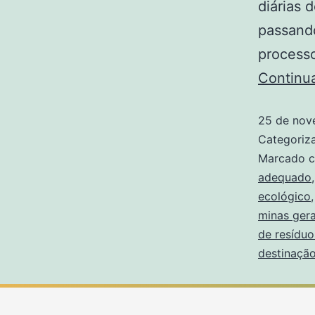
diárias 
passando
process
Continu
25 de nov
Categori
Marcado 
adequado
ecológico
minas gera
de resíduo
destinação