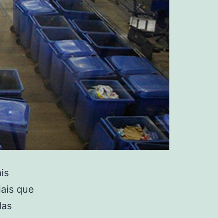
is
iais que
das