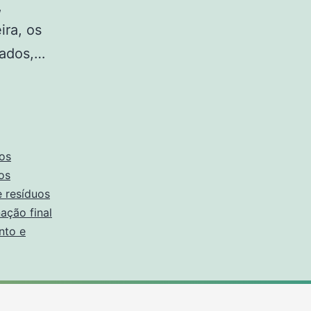
,
ira, os
gados,…
uos
os
e resíduos
nação final
nto e