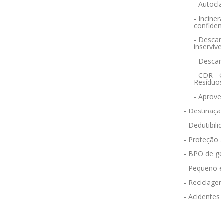
- Autocl
- Incin
confiden
- Descar
inservíve
- Desca
- CDR -
Resíduo
- Aprov
- Destinaçã
- Dedutibili
- Proteção
- BPO de g
- Pequeno 
- Reciclag
- Acidentes