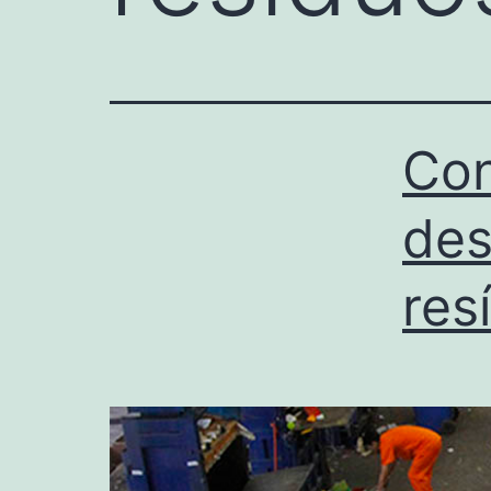
Con
des
res