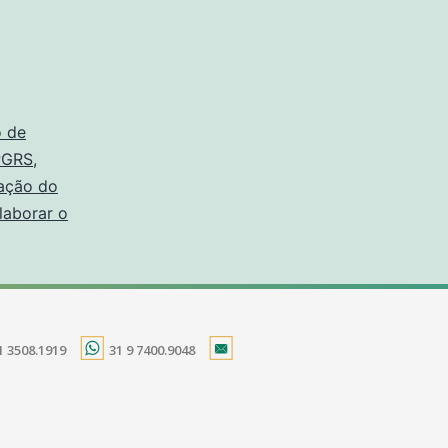
o de
 PGRS
,
ação do
laborar o
1 3508.1919
31 9 7400.9048