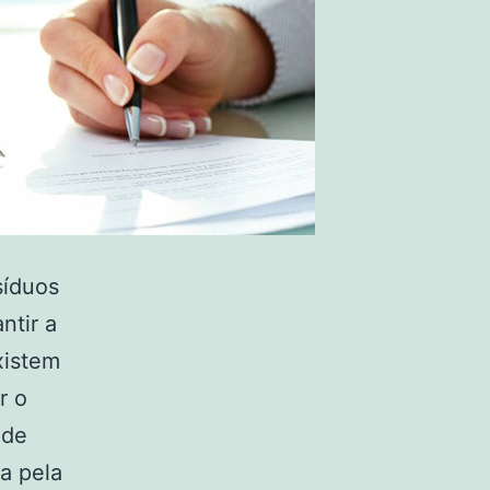
síduos
ntir a
xistem
r o
 de
a pela