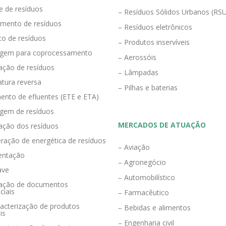
e de resíduos
– Resíduos Sólidos Urbanos (RS
mento de resíduos
– Resíduos eletrônicos
to de resíduos
– Produtos inservíveis
agem para coprocessamento
– Aerossóis
ração de resíduos
– Lâmpadas
tura reversa
– Pilhas e baterias
ento de efluentes (ETE e ETA)
agem de resíduos
MERCADOS DE ATUAÇÃO
zação dos resíduos
ração de energética de resíduos
– Aviação
entação
– Agronegócio
ave
– Automobilístico
eração de documentos
ciais
– Farmacêutico
acterização de produtos
– Bebidas e alimentos
is
– Engenharia civil