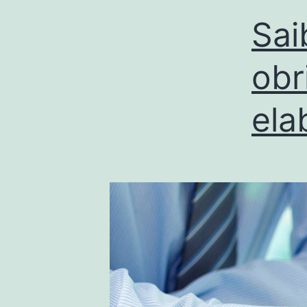
Sai
obr
ela