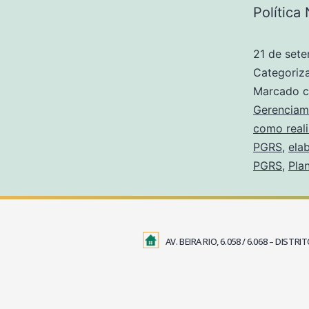
Política
21 de set
Categori
Marcado 
Gerenciam
como reali
PGRS
,
ela
PGRS
,
Pla
AV. BEIRA RIO, 6.058 / 6.068 – DIS