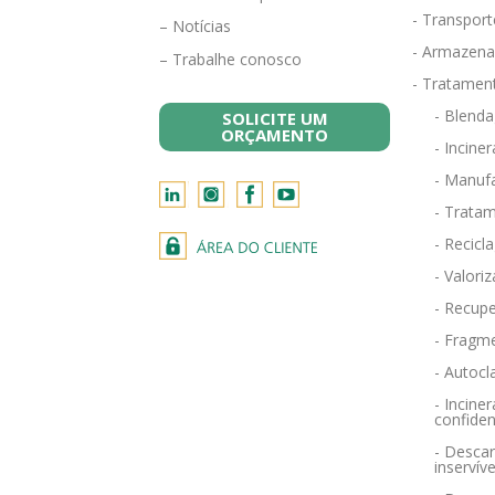
- Transport
– Notícias
- Armazena
– Trabalhe conosco
- Tratamen
- Blend
SOLICITE UM
ORÇAMENTO
- Incine
- Manufa
- Tratam
- Recicl
- Valori
- Recupe
- Fragm
- Autocl
- Incin
confiden
- Descar
inservíve