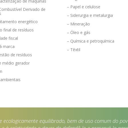
racterização de máquinas
– Papel e celulose
 Combustível Derivado de
s
– Siderurgia e metalurgia
eitamento energético
– Mineração
o final de resíduos
– Óleo e gás
dade fiscal
– Química e petroquímica
 à marca
– Têxtil
estão de resíduos
e médio gerador
em
 ambientais
e ecologicamente equilibrado, bem de uso comum do povo