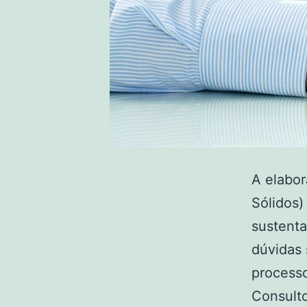
A elabo
Sólidos)
sustenta
dúvidas 
process
Consulto