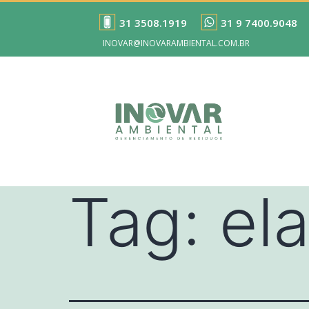
31 3508.1919
31 9 7400.9048
INOVAR@INOVARAMBIENTAL.COM.BR
Tag:
el