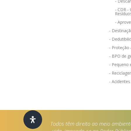
- Desca
- CDR -
Resíduo
- Aprov
- Destinaçã
- Dedutibili
- Proteção
- BPO de g
- Pequeno 
- Reciclag
- Acidentes
Todos têm direito ao meio ambient