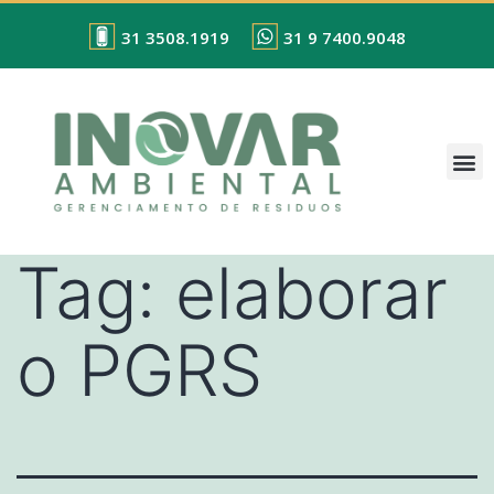
31 3508.1919
31 9 7400.9048
Tag:
elaborar
o PGRS