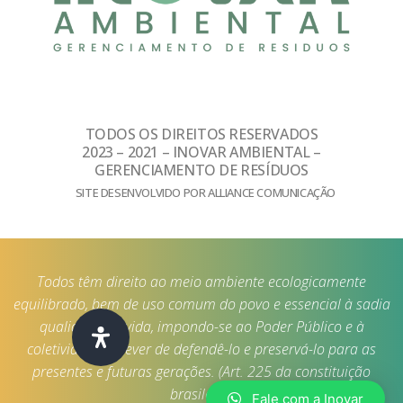
TODOS OS DIREITOS RESERVADOS
2023 – 2021 – INOVAR AMBIENTAL –
GERENCIAMENTO DE RESÍDUOS
SITE DESENVOLVIDO POR ALLIANCE COMUNICAÇÃO
Todos têm direito ao meio ambiente ecologicamente
equilibrado, bem de uso comum do povo e essencial à sadia
qualidade de vida, impondo-se ao Poder Público e à
coletividade o dever de defendê-lo e preservá-lo para as
presentes e futuras gerações. (Art. 225 da constituição
brasileira)
Fale com a Inovar