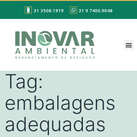
31 3508.1919
31 9 7400.9048
Tag:
embalagens
adequadas