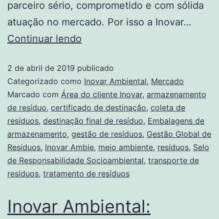
parceiro sério, comprometido e com sólida
atuação no mercado. Por isso a Inovar…
Continuar lendo
2 de abril de 2019
publicado
Categorizado como
Inovar Ambiental
,
Mercado
Marcado com
Área do cliente Inovar
,
armazenamento
de resíduo
,
certificado de destinação
,
coleta de
resíduos
,
destinação final de resíduo
,
Embalagens de
armazenamento
,
gestão de resíduos
,
Gestão Global de
Resíduos
,
Inovar Ambie
,
meio ambiente
,
resíduos
,
Selo
de Responsabilidade Socioambiental
,
transporte de
resíduos
,
tratamento de resíduos
Inovar Ambiental: