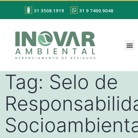
31 3508.1919
31 9 7400.9048
Tag:
Selo de
Responsabilid
Socioambienta