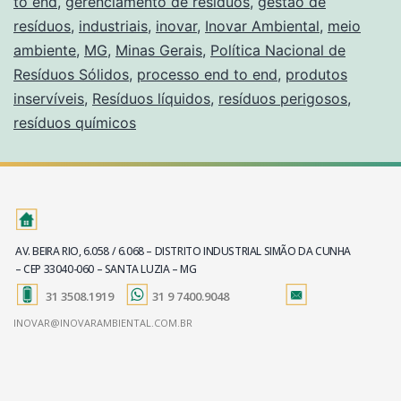
to end
,
gerenciamento de resíduos
,
gestão de
resíduos
,
industriais
,
inovar
,
Inovar Ambiental
,
meio
ambiente
,
MG
,
Minas Gerais
,
Política Nacional de
Resíduos Sólidos
,
processo end to end
,
produtos
inservíveis
,
Resíduos líquidos
,
resíduos perigosos
,
resíduos químicos
AV. BEIRA RIO, 6.058 / 6.068 – DISTRITO INDUSTRIAL SIMÃO DA CUNHA
– CEP 33040-060 – SANTA LUZIA – MG
31 3508.1919
31 9 7400.9048
INOVAR@INOVARAMBIENTAL.COM.BR