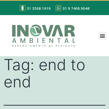
31 3508.1919
31 9 7400.9048
Tag:
end to
end