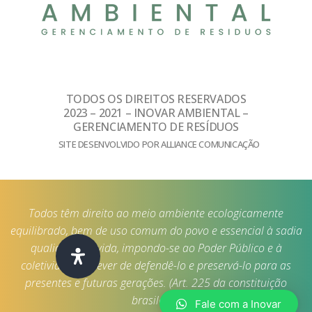
TODOS OS DIREITOS RESERVADOS
2023 – 2021 – INOVAR AMBIENTAL –
GERENCIAMENTO DE RESÍDUOS
SITE DESENVOLVIDO POR ALLIANCE COMUNICAÇÃO
Todos têm direito ao meio ambiente ecologicamente
equilibrado, bem de uso comum do povo e essencial à sadia
qualidade de vida, impondo-se ao Poder Público e à
coletividade o dever de defendê-lo e preservá-lo para as
presentes e futuras gerações. (Art. 225 da constituição
brasileira)
Fale com a Inovar