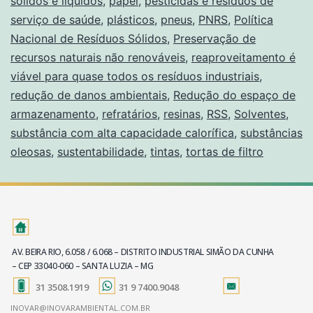
sólidos e líquidos
,
papel
,
pesticidas e resíduos de
serviço de saúde
,
plásticos
,
pneus
,
PNRS
,
Política
Nacional de Resíduos Sólidos
,
Preservação de
recursos naturais não renováveis
,
reaproveitamento é
viável para quase todos os resíduos industriais
,
redução de danos ambientais
,
Redução do espaço de
armazenamento
,
refratários
,
resinas
,
RSS
,
Solventes
,
substância com alta capacidade calorífica
,
substâncias
oleosas
,
sustentabilidade
,
tintas
,
tortas de filtro
AV. BEIRA RIO, 6.058 / 6.068 – DISTRITO INDUSTRIAL SIMÃO DA CUNHA
– CEP 33040-060 – SANTA LUZIA – MG
31 3508.1919
31 9 7400.9048
INOVAR@INOVARAMBIENTAL.COM.BR