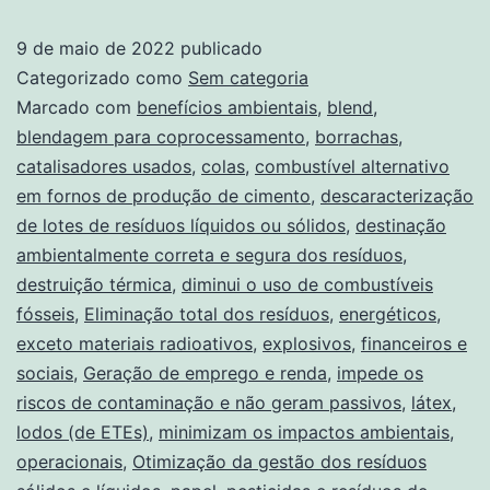
9 de maio de 2022
publicado
Categorizado como
Sem categoria
Marcado com
benefícios ambientais
,
blend
,
blendagem para coprocessamento
,
borrachas
,
catalisadores usados
,
colas
,
combustível alternativo
em fornos de produção de cimento
,
descaracterização
de lotes de resíduos líquidos ou sólidos
,
destinação
ambientalmente correta e segura dos resíduos
,
destruição térmica
,
diminui o uso de combustíveis
fósseis
,
Eliminação total dos resíduos
,
energéticos
,
exceto materiais radioativos
,
explosivos
,
financeiros e
sociais
,
Geração de emprego e renda
,
impede os
riscos de contaminação e não geram passivos
,
látex
,
lodos (de ETEs)
,
minimizam os impactos ambientais
,
operacionais
,
Otimização da gestão dos resíduos