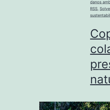
danos amb
RSS
,
Solve
sustentabi
Co
col
pre
nat