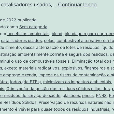
 catalisadores usados,…
Continuar lendo
 de 2022
publicado
zado como
Sem categoria
com
benefícios ambientais
,
blend
,
blendagem para coproce
,
catalisadores usados
,
colas
,
combustível alternativo em f
de cimento
,
descaracterização de lotes de resíduos líquido
stinação ambientalmente correta e segura dos resíduos
,
de
iminui o uso de combustíveis fósseis
,
Eliminação total dos 
s
,
exceto materiais radioativos
,
explosivos
,
financeiros e s
e emprego e renda
,
impede os riscos de contaminação e 
látex
,
lodos (de ETEs)
,
minimizam os impactos ambientais
,
is
,
Otimização da gestão dos resíduos sólidos e líquidos
,
 e resíduos de serviço de saúde
,
plásticos
,
pneus
,
PNRS
,
Po
e Resíduos Sólidos
,
Preservação de recursos naturais não 
amento é viável para quase todos os resíduos industriais
,
r