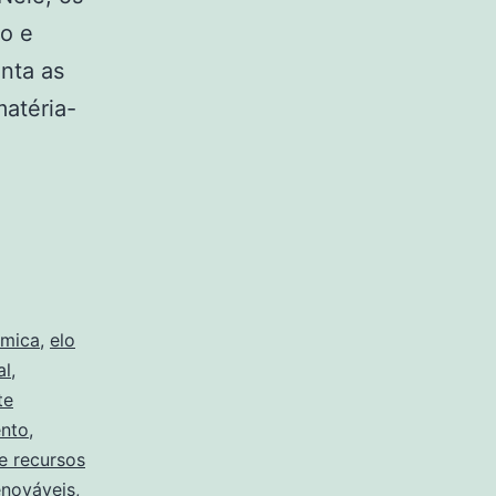
to e
nta as
matéria-
rmica
,
elo
al
,
te
ento
,
e recursos
enováveis
,