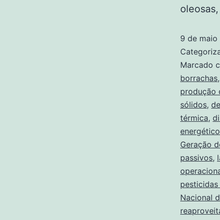
oleosas,
9 de maio
Categori
Marcado 
borrachas
produção 
sólidos
,
de
térmica
,
d
energético
Geração d
passivos
,
operaciona
pesticidas
Nacional d
reaproveit