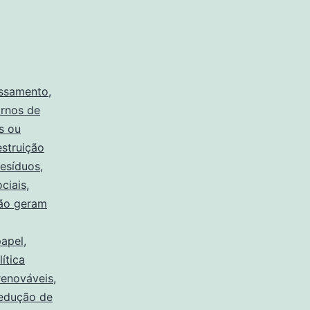
ssamento
,
ornos de
s ou
struição
resíduos
,
ociais
,
não geram
papel
,
lítica
renováveis
,
edução de