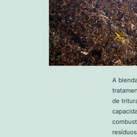
A blend
tratamen
de tritu
capacida
combustí
resíduo