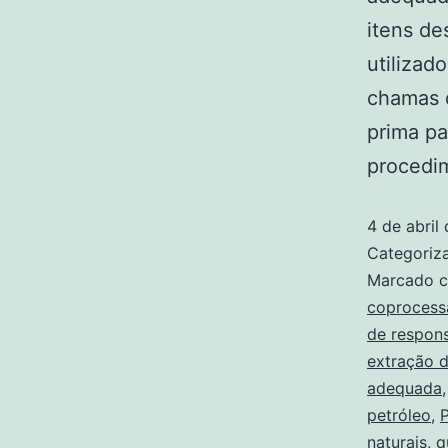
itens de
utilizad
chamas d
prima pa
procedi
4 de abril
Categori
Marcado 
coproces
de respons
extração 
adequada
petróleo
,
naturais
,
q