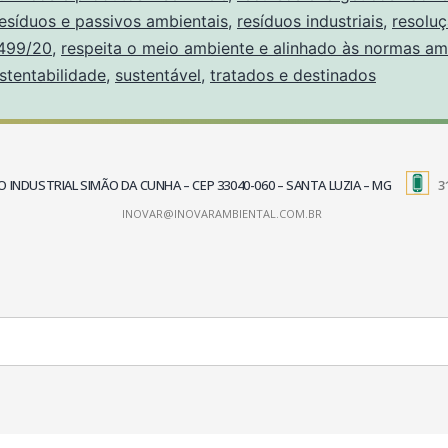
esíduos e passivos ambientais
,
resíduos industriais
,
resolu
499/20
,
respeita o meio ambiente e alinhado às normas am
stentabilidade
,
sustentável
,
tratados e destinados
TRITO INDUSTRIAL SIMÃO DA CUNHA – CEP 33040-060 – SANTA LUZIA – MG
3
INOVAR@INOVARAMBIENTAL.COM.BR