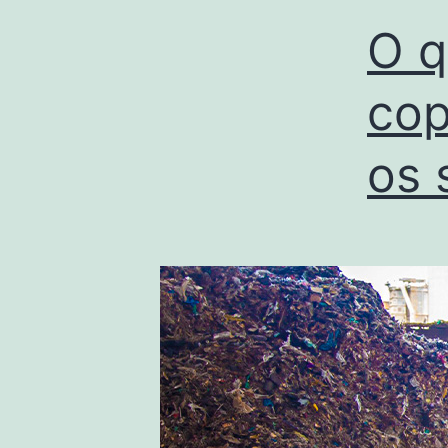
O q
cop
os 