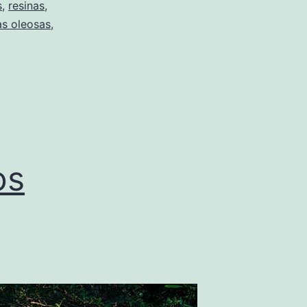
s
,
resinas
,
as oleosas
,
os