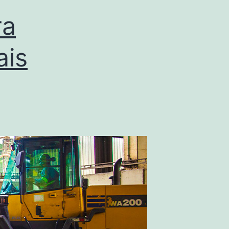
ra
ais