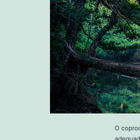
O copro
adequada