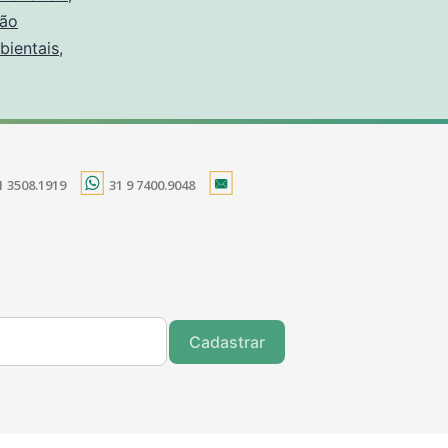
ção
bientais
,
1 3508.1919
31 9 7400.9048
Cadastrar