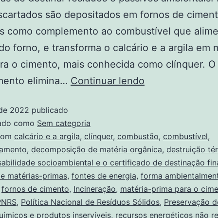
scartados são depositados em fornos de cimen
os como complemento ao combustível que alime
o forno, e transforma o calcário e a argila em 
ra o cimento, mais conhecida como clínquer. O
mento elimina…
Continuar lendo
 de 2022
publicado
zado como
Sem categoria
com
calcário e a argila
,
clínquer
,
combustão
,
combustível
,
samento
,
decomposição de matéria orgânica
,
destruição té
abilidade socioambiental e o certificado de destinação fin
de matérias-primas
,
fontes de energia
,
forma ambientalmen
,
fornos de cimento
,
Incineração
,
matéria-prima para o cim
PNRS
,
Política Nacional de Resíduos Sólidos
,
Preservação d
uímicos e produtos inservíveis
,
recursos energéticos não r