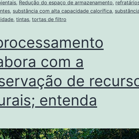
ientais
,
Redução do espaço de armazenamento
,
refratário
ntes
,
substância com alta capacidade calorífica
,
substânci
lidade
,
tintas
,
tortas de filtro
processamento
abora com a
servação de recurs
urais; entenda