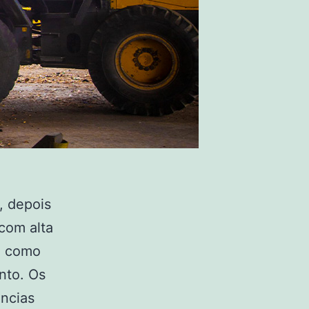
, depois
 com alta
da como
nto. Os
ncias