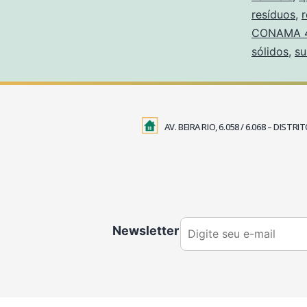
resíduos
,
r
CONAMA 
sólidos
,
su
AV. BEIRA RIO, 6.058 / 6.068 – DIS
Newsletter