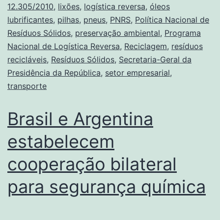
12.305/2010
,
lixões
,
logística reversa
,
óleos
lubrificantes
,
pilhas
,
pneus
,
PNRS
,
Política Nacional de
Resíduos Sólidos
,
preservação ambiental
,
Programa
Nacional de Logística Reversa
,
Reciclagem
,
resíduos
recicláveis
,
Resíduos Sólidos
,
Secretaria-Geral da
Presidência da República
,
setor empresarial
,
transporte
Brasil e Argentina
estabelecem
cooperação bilateral
para segurança química