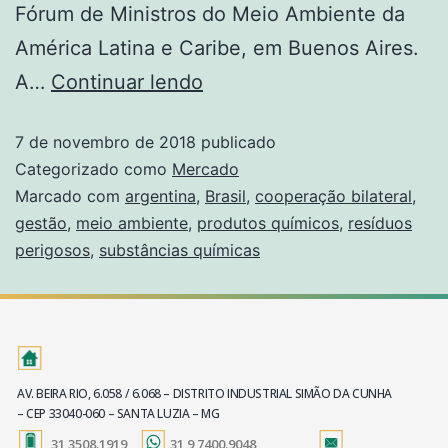
Fórum de Ministros do Meio Ambiente da
América Latina e Caribe, em Buenos Aires.
A…
Continuar lendo
7 de novembro de 2018
publicado
Categorizado como
Mercado
Marcado com
argentina
,
Brasil
,
cooperação bilateral
,
gestão
,
meio ambiente
,
produtos químicos
,
resíduos
perigosos
,
substâncias químicas
AV. BEIRA RIO, 6.058 / 6.068 – DISTRITO INDUSTRIAL SIMÃO DA CUNHA
– CEP 33040-060 – SANTA LUZIA – MG
31 3508.1919
31 9 7400.9048