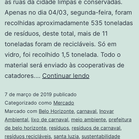
as ruas da cidade limpas e conservadas.
Apenas no dia 04/03, segunda-feira, foram
recolhidas aproximadamente 535 toneladas
de resíduos, deste total, mais de 11
toneladas foram de recicláveis. Só em
vidro, foi recolhido 1,5 tonelada. Todo o
material será enviado às cooperativas de
catadores.…
Continuar lendo
7 de março de 2019
publicado
Categorizado como
Mercado
Marcado com
Belo Horizonte
,
carnaval
,
Inovar
Ambiental
,
lixo de carnaval
,
meio ambiente
,
prefeitura
de belo horizonte
,
resíduos
,
resíduos de carnaval
,
resíduos recicláveis
,
santa luzia
,
sustentabilidade