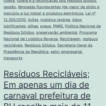
coleta
,
coleta e a recolocação dos resíduos sólidos
,
gestão
,
lâmpadas fluorescentes (de vapor de sódio e
mercúrio e luz mista) e produtos eletrônicos
,
Lei nº
12.305/2010
,
lixões
,
logística reversa
,
óleos
lubrificantes
,
pilhas
,
pneus
,
PNRS
,
Política Nacional de
Resíduos Sólidos
,
preservação ambiental
,
Programa
Nacional de Logística Reversa
,
Reciclagem
,
resíduos
recicláveis
,
Resíduos Sólidos
,
Secretaria-Geral da
Presidência da República
,
setor empresarial
,
transporte
Resíduos Recicláveis;
Em apenas um dia de
carnaval prefeitura de