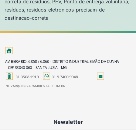
correta de resíduos
,
PEV
,
Ponto de entrega voluntária
,
resíduos
,
residuos-eletronicos-precisam-de-
destinacao-correta
AV. BEIRA RIO, 6.058 / 6.068 – DISTRITO INDUSTRIAL SIMÃO DA CUNHA
– CEP 33040-060 – SANTA LUZIA – MG
31 3508.1919
31 9 7400.9048
INOVAR@INOVARAMBIENTAL.COM.BR
Newsletter