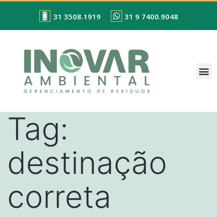
31 3508.1919
31 9 7400.9048
Tag:
destinação
correta