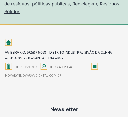
de resíduos
,
póliticas públicas
,
Reciclagem
,
Resíduos
Sólidos
AV. BEIRA RIO, 6.058 / 6.068 – DISTRITO INDUSTRIAL SIMÃO DA CUNHA
– CEP 33040-060 – SANTA LUZIA – MG
31 3508.1919
31 9 7400.9048
INOVAR@INOVARAMBIENTAL.COM.BR
Newsletter