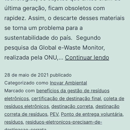
última geração, ficam obsoletos com
rapidez. Assim, o descarte desses materiais
se torna um problema para a
sustentabilidade do país. Segundo
pesquisa da Global e-Waste Monitor,
realizada pela ONU,…
Continuar lendo
28 de maio de 2021
publicado
Categorizado como
Inovar Ambiental
Marcado com
benefícios da gestão de resíduos
eletrônicos
,
certificação de destinação final
,
coleta de
resíduos eletrônicos
,
destinação correta
,
destinação
correta de resíduos
,
PEV
,
Ponto de entrega voluntária
,
resíduos
,
residuos-eletronicos-precisam-de-
destinacao-correta