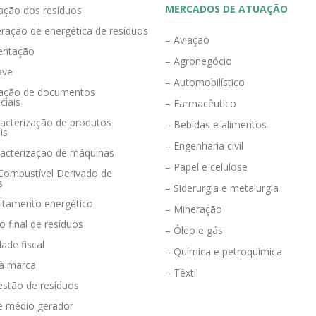
MERCADOS DE ATUAÇÃO
zação dos resíduos
ração de energética de resíduos
– Aviação
entação
– Agronegócio
ave
– Automobilístico
eração de documentos
ciais
– Farmacêutico
acterização de produtos
– Bebidas e alimentos
is
– Engenharia civil
racterização de máquinas
– Papel e celulose
 Combustível Derivado de
s
– Siderurgia e metalurgia
eitamento energético
– Mineração
o final de resíduos
– Óleo e gás
dade fiscal
– Química e petroquímica
 à marca
– Têxtil
estão de resíduos
e médio gerador