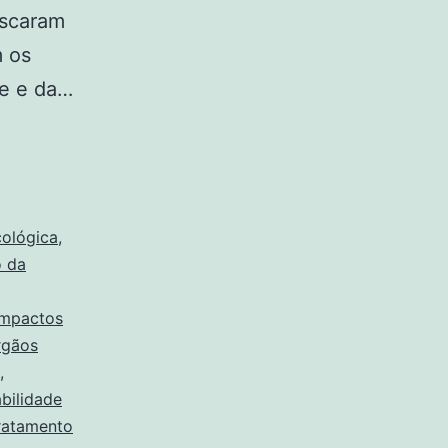
ascaram
m os
e e da…
cológica
,
o da
impactos
rgãos
,
bilidade
ratamento