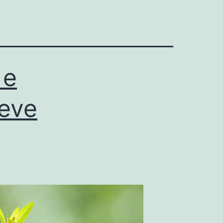
 e
eve