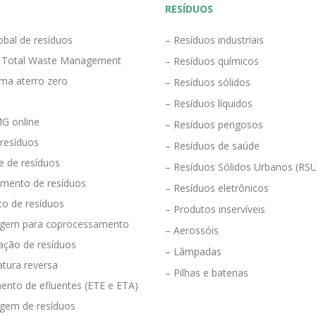
RESÍDUOS
obal de resíduos
– Resíduos industriais
 Total Waste Management
– Resíduos químicos
ma aterro zero
– Resíduos sólidos
– Resíduos líquidos
G online
– Resíduos perigosos
 resíduos
– Resíduos de saúde
e de resíduos
– Resíduos Sólidos Urbanos (RS
mento de resíduos
– Resíduos eletrônicos
to de resíduos
– Produtos inservíveis
agem para coprocessamento
– Aerossóis
ração de resíduos
– Lâmpadas
tura reversa
– Pilhas e baterias
ento de efluentes (ETE e ETA)
agem de resíduos