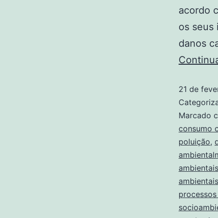
acordo c
os seus
danos c
Continu
21 de feve
Categori
Marcado 
consumo c
poluição
,
ambiental
ambientai
ambientai
processos 
socioambi