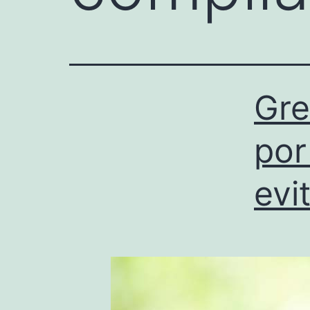
Gre
por
evi