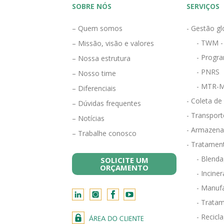
SOBRE NÓS
SERVIÇOS
– Quem somos
- Gestão gl
- TWM -
– Missão, visão e valores
- Progra
– Nossa estrutura
- PNRS
– Nosso time
- MTR-M
– Diferenciais
- Coleta de
– Dúvidas frequentes
- Transport
– Notícias
- Armazena
– Trabalhe conosco
- Tratamen
- Blend
SOLICITE UM
ORÇAMENTO
- Incine
- Manufa
- Tratam
- Recicl