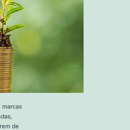
u marcas
ndas,
irem de