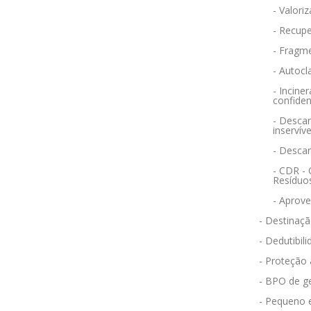
- Valori
- Recupe
- Fragm
- Autocl
- Incin
confiden
- Descar
inservíve
- Desca
- CDR -
Resíduo
- Aprov
- Destinaçã
- Dedutibili
- Proteção
- BPO de g
- Pequeno 