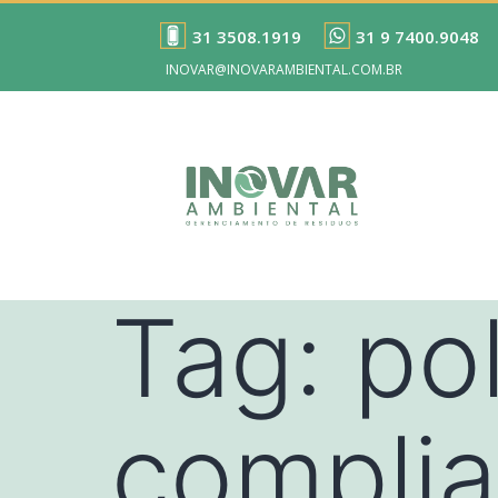
31 3508.1919
31 9 7400.9048
INOVAR@INOVARAMBIENTAL.COM.BR
Tag:
pol
compli