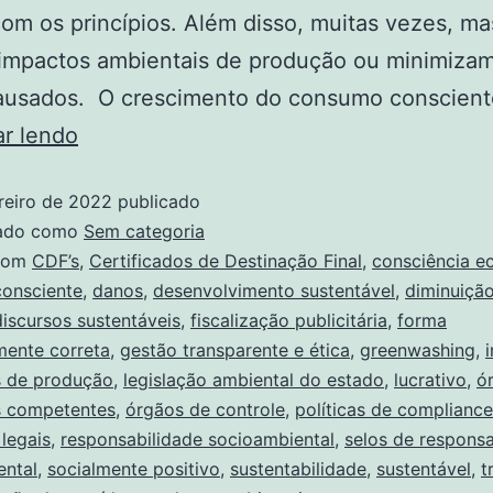
om os princípios. Além disso, muitas vezes, m
 impactos ambientais de produção ou minimiza
ausados. O crescimento do consumo conscient
ar lendo
reiro de 2022
publicado
zado como
Sem categoria
com
CDF’s
,
Certificados de Destinação Final
,
consciência e
onsciente
,
danos
,
desenvolvimento sustentável
,
diminuiçã
discursos sustentáveis
,
fiscalização publicitária
,
forma
mente correta
,
gestão transparente e ética
,
greenwashing
,
s de produção
,
legislação ambiental do estado
,
lucrativo
,
ó
s competentes
,
órgãos de controle
,
políticas de compliance
legais
,
responsabilidade socioambiental
,
selos de responsa
ental
,
socialmente positivo
,
sustentabilidade
,
sustentável
,
t