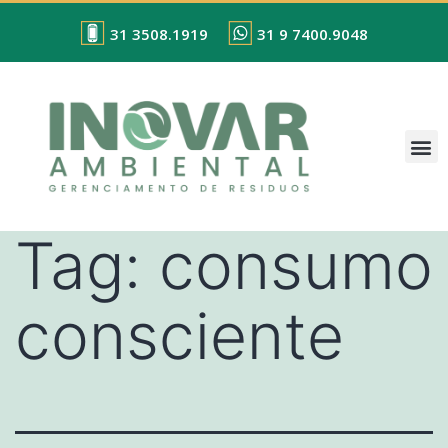
31 3508.1919
31 9 7400.9048
Tag:
consumo
consciente