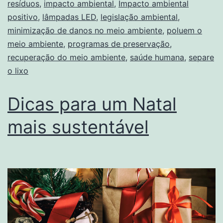
resíduos
,
impacto ambiental
,
Impacto ambiental
positivo
,
lâmpadas LED
,
legislação ambiental
,
minimização de danos no meio ambiente
,
poluem o
meio ambiente
,
programas de preservação
,
recuperação do meio ambiente
,
saúde humana
,
separe
o lixo
Dicas para um Natal
mais sustentável