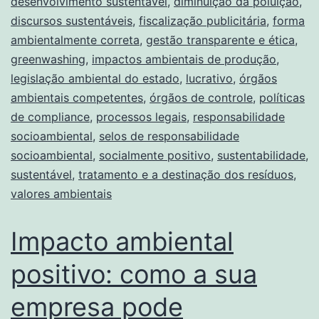
desenvolvimento sustentável
,
diminuição da poluição
,
discursos sustentáveis
,
fiscalização publicitária
,
forma
ambientalmente correta
,
gestão transparente e ética
,
greenwashing
,
impactos ambientais de produção
,
legislação ambiental do estado
,
lucrativo
,
órgãos
ambientais competentes
,
órgãos de controle
,
políticas
de compliance
,
processos legais
,
responsabilidade
socioambiental
,
selos de responsabilidade
socioambiental
,
socialmente positivo
,
sustentabilidade
,
sustentável
,
tratamento e a destinação dos resíduos
,
valores ambientais
Impacto ambiental
positivo: como a sua
empresa pode