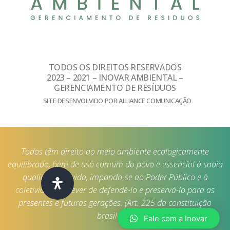
TODOS OS DIREITOS RESERVADOS
2023 – 2021 – INOVAR AMBIENTAL –
GERENCIAMENTO DE RESÍDUOS
SITE DESENVOLVIDO POR ALLIANCE COMUNICAÇÃO
Todos têm direito ao meio ambiente ecologicamente
equilibrado, bem de uso comum do povo e essencial à sadia
qualidade de vida, impondo-se ao Poder Público e à
coletividade o dever de defendê-lo e preservá-lo para as
presentes e futuras gerações. (Art. 225 da constituição
brasileira)
Fale com a Inovar