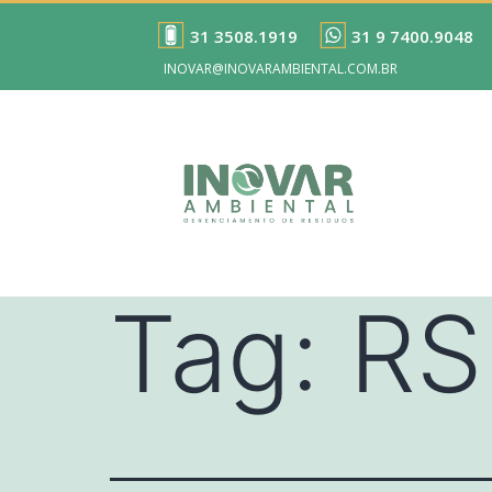
31 3508.1919
31 9 7400.9048
INOVAR@INOVARAMBIENTAL.COM.BR
Tag:
RS