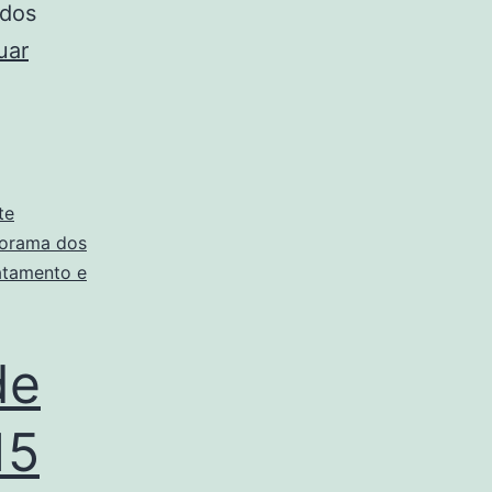
idos
uar
te
orama dos
atamento e
de
15