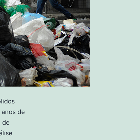
lidos
e anos de
s de
álise