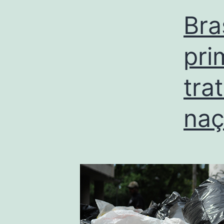
Bra
pri
tra
naç