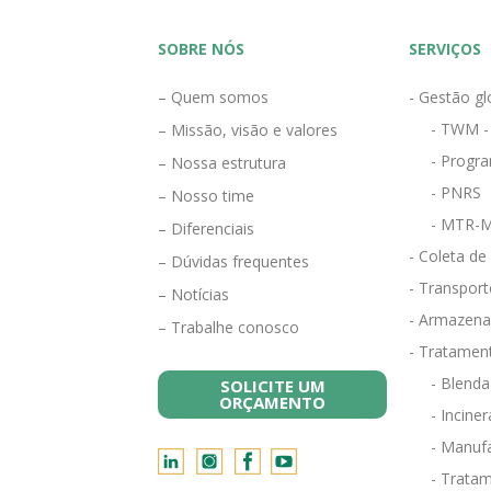
SOBRE NÓS
SERVIÇOS
– Quem somos
- Gestão gl
- TWM -
– Missão, visão e valores
- Progra
– Nossa estrutura
- PNRS
– Nosso time
- MTR-M
– Diferenciais
- Coleta de
– Dúvidas frequentes
- Transport
– Notícias
- Armazena
– Trabalhe conosco
- Tratamen
- Blend
SOLICITE UM
ORÇAMENTO
- Incine
- Manufa
- Tratam