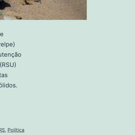
de
relpe)
utenção
 (RSU)
tas
ólidos.
RS
,
Política