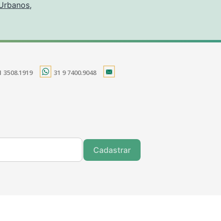
 Urbanos
,
1 3508.1919
31 9 7400.9048
Cadastrar