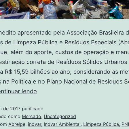
nédito apresentado pela Associação Brasileira 
 de Limpeza Pública e Resíduos Especiais (Ab
que, além do aporte, custos de operação e man
estinação correta de Resíduos Sólidos Urbanos
 R$ 15,59 bilhões ao ano, considerando as me
s na Política e no Plano Nacional de Resíduos S
ntinuar lendo
o de 2017
publicado
zado como
Mercado
,
Uncategorized
com
Abrelpe
,
inovar
,
Inovar Ambiental
,
Limpeza Pública
,
PN