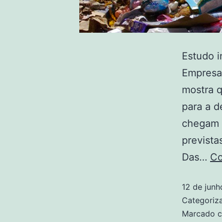
Estudo i
Empresas
mostra 
para a d
chegam a
prevista
Das…
Co
12 de junh
Categori
Marcado 