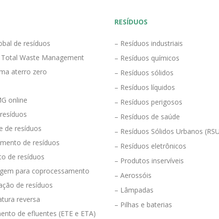
RESÍDUOS
obal de resíduos
– Resíduos industriais
 Total Waste Management
– Resíduos químicos
ma aterro zero
– Resíduos sólidos
– Resíduos líquidos
G online
– Resíduos perigosos
 resíduos
– Resíduos de saúde
e de resíduos
– Resíduos Sólidos Urbanos (RS
mento de resíduos
– Resíduos eletrônicos
to de resíduos
– Produtos inservíveis
agem para coprocessamento
– Aerossóis
ração de resíduos
– Lâmpadas
tura reversa
– Pilhas e baterias
ento de efluentes (ETE e ETA)