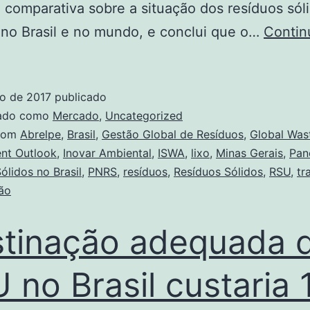
e comparativa sobre a situação dos resíduos sól
no Brasil e no mundo, e conclui que o…
Contin
ho de 2017
publicado
zado como
Mercado
,
Uncategorized
com
Abrelpe
,
Brasil
,
Gestão Global de Resíduos
,
Global Was
nt Outlook
,
Inovar Ambiental
,
ISWA
,
lixo
,
Minas Gerais
,
Pan
ólidos no Brasil
,
PNRS
,
resíduos
,
Resíduos Sólidos
,
RSU
,
tr
ão
tinação adequada 
 no Brasil custaria 