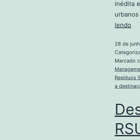
inédita 
urbanos 
lendo
28 de jun
Categori
Marcado 
Manageme
Resíduos S
a destinaç
Des
RSU