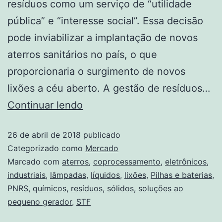
resíduos como um serviço de “utilidade
pública” e “interesse social”. Essa decisão
pode inviabilizar a implantação de novos
aterros sanitários no país, o que
proporcionaria o surgimento de novos
lixões a céu aberto. A gestão de resíduos…
Continuar lendo
26 de abril de 2018
publicado
Categorizado como
Mercado
Marcado com
aterros
,
coprocessamento
,
eletrônicos
,
industriais
,
lâmpadas
,
líquidos
,
lixões
,
Pilhas e baterias
,
PNRS
,
químicos
,
resíduos
,
sólidos
,
soluções ao
pequeno gerador
,
STF