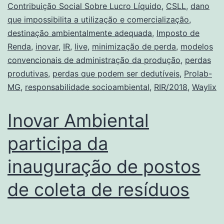
Contribuição Social Sobre Lucro Líquido
,
CSLL
,
dano
que impossibilita a utilização e comercialização
,
destinação ambientalmente adequada
,
Imposto de
Renda
,
inovar
,
IR
,
live
,
minimização de perda
,
modelos
convencionais de administração da produção
,
perdas
produtivas
,
perdas que podem ser dedutíveis
,
Prolab-
MG
,
responsabilidade socioambiental
,
RIR/2018
,
Waylix
Inovar Ambiental
participa da
inauguração de postos
de coleta de resíduos