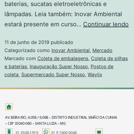
baterias, sucatas eletroeletrônicas e
lâmpadas. Leia também: Inovar Ambiental
estará presente em curso…
Continuar lendo
11 de junho de 2019
publicado
Categorizado como
Inovar Ambiental
,
Mercado
Marcado com
Coleta de embalagens
,
Coleta de pilhas
e baterias
,
Inauguração Super Nosso
,
Postos de
coleta
,
Supermercado Super Nosso
,
Waylix
AV. BEIRA RIO, 6.058 / 6.068 – DISTRITO INDUSTRIAL SIMÃO DA CUNHA
– CEP 33040-060 – SANTA LUZIA – MG
31 3508.1919
31 9 7400.9048