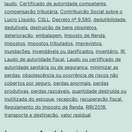
laudo
,
Certificado de autoridade competente
,
compensação tributária
,
Contribuição Social sobre o
Lucro Líquido
,
CSLL
,
Decreto nº 9.580
,
dedutibilidade
,
dedutíveis
,
destruição de bens obsoletos
,
deterioração
,
embalagem
,
Imposto de Renda
,
impostos
,
impostos tributados
,
imprevistos
,
inundações
,
invendáveis ou danificados
,
inventário
,
IR
,
Laudo de autoridade fiscal
,
Laudo ou certificado de
autoridade sanitária ou de segurança
,
minimizar as
perdas
,
obsolescência ou ocorrência de riscos não
cobertos por seguro
,
perdas anormais
,
perdas
produtivas
,
perdas razoáveis
,
quantidade destruída ou
inutilizada do estoque
,
recepção
,
recuperação fiscal
,
Regulamento do Imposto de Renda
,
RIR/2018
,
transporte e destinação
,
valor residual