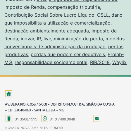
Imposto de Renda
,
compensação tributária
,
Contribuição Social Sobre Lucro Líquido
,
CSLL
,
dano
que impossibilita a utilização e comercialização
,
destinação ambientalmente adequada
,
Imposto de
Renda
,
inovar
,
IR
,
live
,
minimização de perda
,
modelos
convencionais de administração da produção
,
perdas
produtivas
,
perdas que podem ser dedutíveis
,
Prolab-
MG
,
responsabilidade socioambiental
,
RIR/2018
,
Waylix
AV. BEIRA RIO, 6.058 / 6.068 – DISTRITO INDUSTRIAL SIMÃO DA CUNHA
– CEP 33040-060 – SANTA LUZIA – MG
31 3508.1919
31 9 7400.9048
INOVAR@INOVARAMBIENTAL.COM.BR