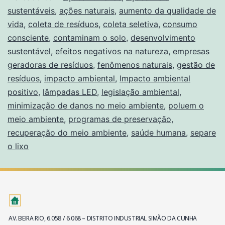
sustentáveis
,
ações naturais
,
aumento da qualidade de
vida
,
coleta de resíduos
,
coleta seletiva
,
consumo
consciente
,
contaminam o solo
,
desenvolvimento
sustentável
,
efeitos negativos na natureza
,
empresas
geradoras de resíduos
,
fenômenos naturais
,
gestão de
resíduos
,
impacto ambiental
,
Impacto ambiental
positivo
,
lâmpadas LED
,
legislação ambiental
,
minimização de danos no meio ambiente
,
poluem o
meio ambiente
,
programas de preservação
,
recuperação do meio ambiente
,
saúde humana
,
separe
o lixo
AV. BEIRA RIO, 6.058 / 6.068 – DISTRITO INDUSTRIAL SIMÃO DA CUNHA