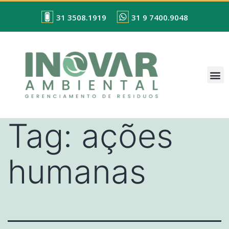
31 3508.1919
31 9 7400.9048
Tag:
ações
humanas