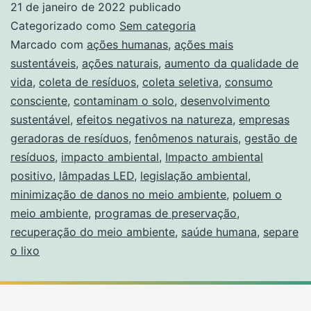
21 de janeiro de 2022
publicado
Categorizado como
Sem categoria
Marcado com
ações humanas
,
ações mais
sustentáveis
,
ações naturais
,
aumento da qualidade de
vida
,
coleta de resíduos
,
coleta seletiva
,
consumo
consciente
,
contaminam o solo
,
desenvolvimento
sustentável
,
efeitos negativos na natureza
,
empresas
geradoras de resíduos
,
fenômenos naturais
,
gestão de
resíduos
,
impacto ambiental
,
Impacto ambiental
positivo
,
lâmpadas LED
,
legislação ambiental
,
minimização de danos no meio ambiente
,
poluem o
meio ambiente
,
programas de preservação
,
recuperação do meio ambiente
,
saúde humana
,
separe
o lixo