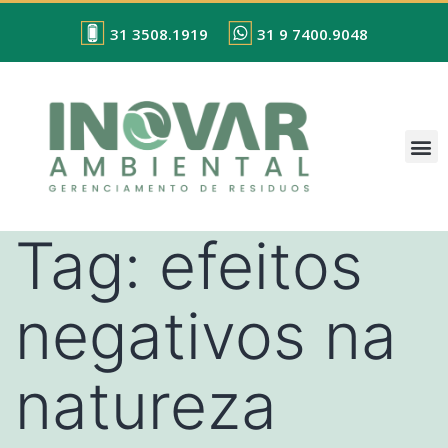
31 3508.1919
31 9 7400.9048
Tag:
efeitos
negativos na
natureza