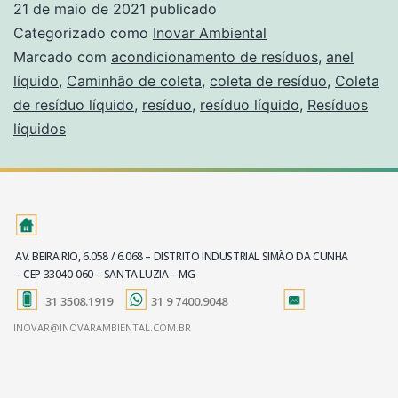
21 de maio de 2021
publicado
Categorizado como
Inovar Ambiental
Marcado com
acondicionamento de resíduos
,
anel
líquido
,
Caminhão de coleta
,
coleta de resíduo
,
Coleta
de resíduo líquido
,
resíduo
,
resíduo líquido
,
Resíduos
líquidos
AV. BEIRA RIO, 6.058 / 6.068 – DISTRITO INDUSTRIAL SIMÃO DA CUNHA
– CEP 33040-060 – SANTA LUZIA – MG
31 3508.1919
31 9 7400.9048
INOVAR@INOVARAMBIENTAL.COM.BR