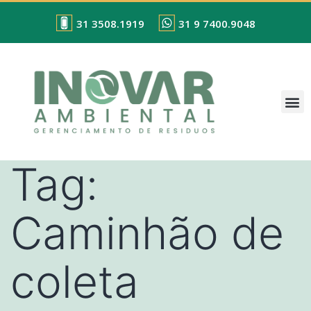
31 3508.1919
31 9 7400.9048
Tag:
Caminhão de
coleta