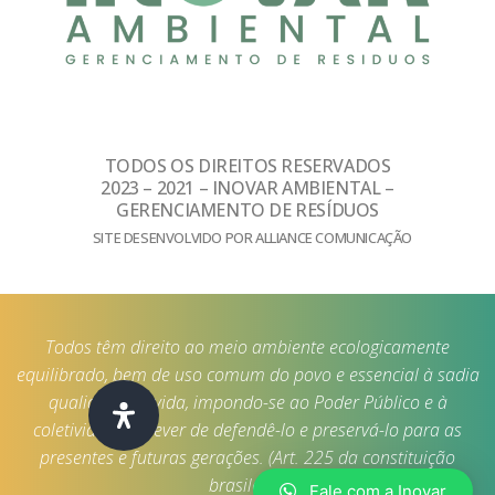
TODOS OS DIREITOS RESERVADOS
2023 – 2021 – INOVAR AMBIENTAL –
GERENCIAMENTO DE RESÍDUOS
SITE DESENVOLVIDO POR ALLIANCE COMUNICAÇÃO
Todos têm direito ao meio ambiente ecologicamente
equilibrado, bem de uso comum do povo e essencial à sadia
qualidade de vida, impondo-se ao Poder Público e à
coletividade o dever de defendê-lo e preservá-lo para as
presentes e futuras gerações. (Art. 225 da constituição
brasileira)
Fale com a Inovar