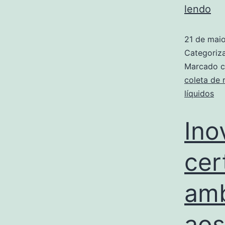
lendo
21 de mai
Categori
Marcado 
coleta de 
líquidos
Ino
cer
amb
aos