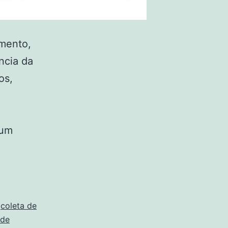
mento,
ncia da
os,
 um
,
coleta de
 de