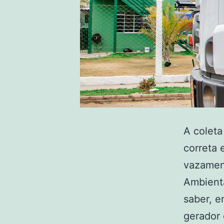
A coleta
correta 
vazament
Ambienta
saber, e
gerador 