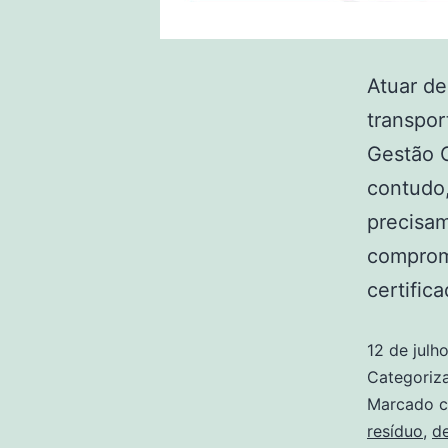
Atuar d
transpor
Gestão G
contudo,
precisam
comprom
certific
12 de julh
Categori
Marcado 
resíduo
,
de