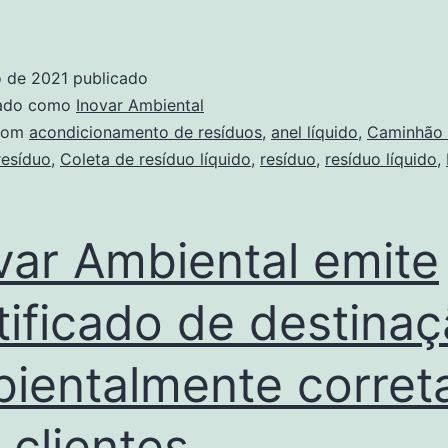
o de 2021
publicado
zado como
Inovar Ambiental
com
acondicionamento de resíduos
,
anel líquido
,
Caminhão 
resíduo
,
Coleta de resíduo líquido
,
resíduo
,
resíduo líquido
,
var Ambiental emite
tificado de destina
ientalmente corret
 clientes