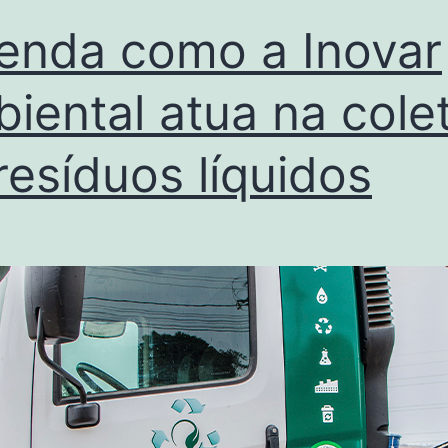
enda como a Inovar
iental atua na cole
resíduos líquidos