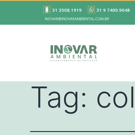
31 3508.1919
31 9 7400.9048
INOVAR@INOVARAMBIENTAL.COM.BR
Tag:
co