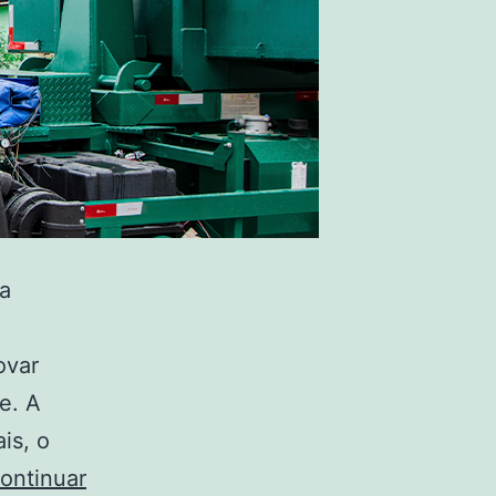
ra
ovar
e. A
is, o
ontinuar