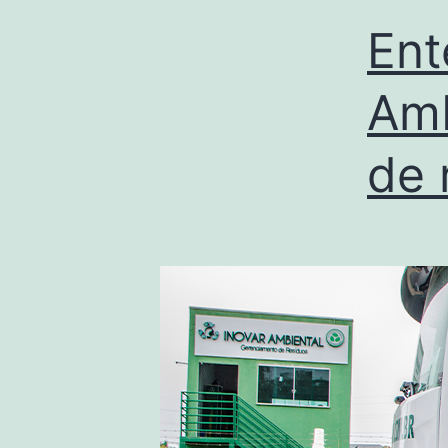
Ent
Amb
de 