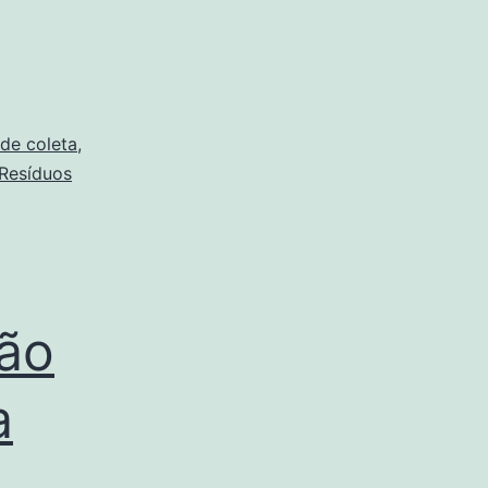
de coleta
,
Resíduos
ção
a