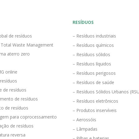
RESÍDUOS
obal de resíduos
– Resíduos industriais
 Total Waste Management
– Resíduos químicos
ma aterro zero
– Resíduos sólidos
– Resíduos líquidos
G online
– Resíduos perigosos
 resíduos
– Resíduos de saúde
e de resíduos
– Resíduos Sólidos Urbanos (RS
mento de resíduos
– Resíduos eletrônicos
to de resíduos
– Produtos inservíveis
agem para coprocessamento
– Aerossóis
ração de resíduos
– Lâmpadas
tura reversa
– Pilhas e baterias