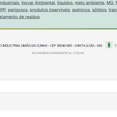
industriais
,
Inovar Ambiental
,
líquidos
,
meio ambiente
,
MG
,
PP
,
perigosos
,
produtos inservíveis
,
químicos
,
sólidos
,
tran
ratamento de resíduo
TRITO INDUSTRIAL SIMÃO DA CUNHA – CEP 33040-060 – SANTA LUZIA – MG
3
INOVAR@INOVARAMBIENTAL.COM.BR