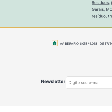
Resíduos
,
Gerais
,
MO
resíduo
,
t
AV. BEIRA RIO, 6.058 / 6.068 – DIS
Newsletter