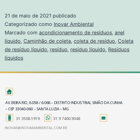
21 de maio de 2021
publicado
Categorizado como
Inovar Ambiental
Marcado com
acondicionamento de resíduos
,
anel
líquido
,
Caminhão de coleta
,
coleta de resíduo
,
Coleta
de resíduo líquido
,
resíduo
,
resíduo líquido
,
Resíduos
líquidos
AV. BEIRA RIO, 6.058 / 6.068 – DISTRITO INDUSTRIAL SIMÃO DA CUNHA
– CEP 33040-060 – SANTA LUZIA – MG
31 3508.1919
31 9 7400.9048
INOVAR@INOVARAMBIENTAL.COM.BR