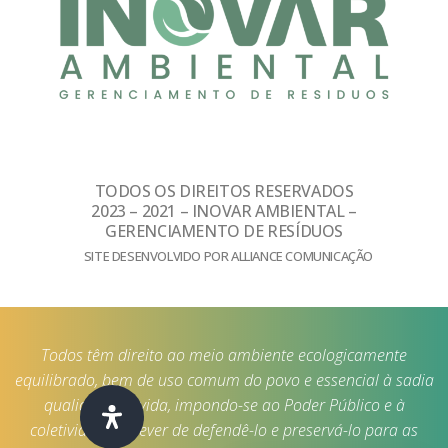
TODOS OS DIREITOS RESERVADOS
2023 – 2021 – INOVAR AMBIENTAL –
GERENCIAMENTO DE RESÍDUOS
SITE DESENVOLVIDO POR ALLIANCE COMUNICAÇÃO
Todos têm direito ao meio ambiente ecologicamente
equilibrado, bem de uso comum do povo e essencial à sadia
qualidade de vida, impondo-se ao Poder Público e à
coletividade o dever de defendê-lo e preservá-lo para as