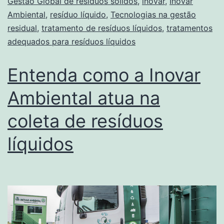
Gestão Global de resíduos sólidos
,
inovar
,
Inovar
Ambiental
,
resíduo líquido
,
Tecnologias na gestão
residual
,
tratamento de resíduos líquidos
,
tratamentos
adequados para resíduos líquidos
Entenda como a Inovar
Ambiental atua na
coleta de resíduos
líquidos