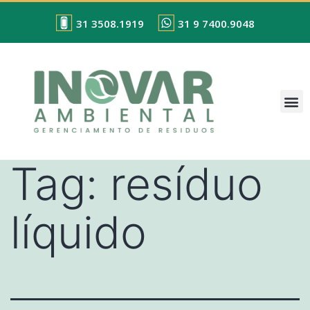
31 3508.1919
31 9 7400.9048
Tag:
resíduo
líquido