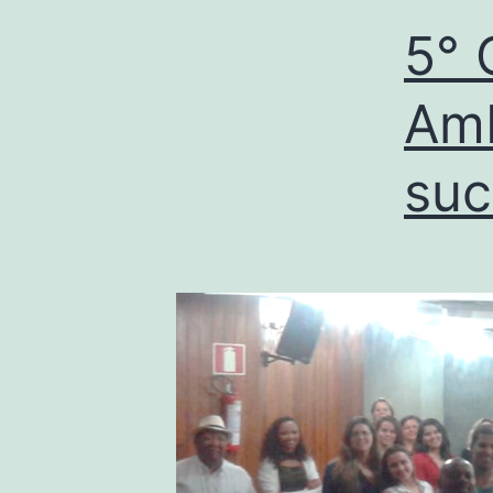
5° 
Amb
suc