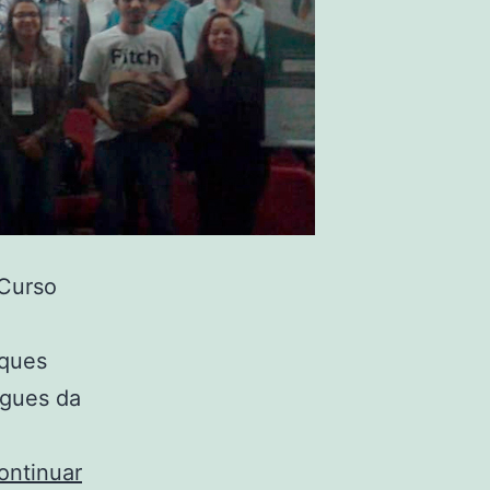
 Curso
o
rques
igues da
ontinuar