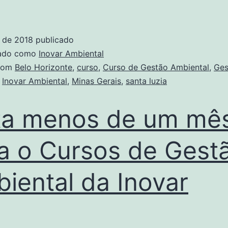
o de 2018
publicado
zado como
Inovar Ambiental
com
Belo Horizonte
,
curso
,
Curso de Gestão Ambiental
,
Ges
,
Inovar Ambiental
,
Minas Gerais
,
santa luzia
ta menos de um mê
a o Cursos de Gest
iental da Inovar