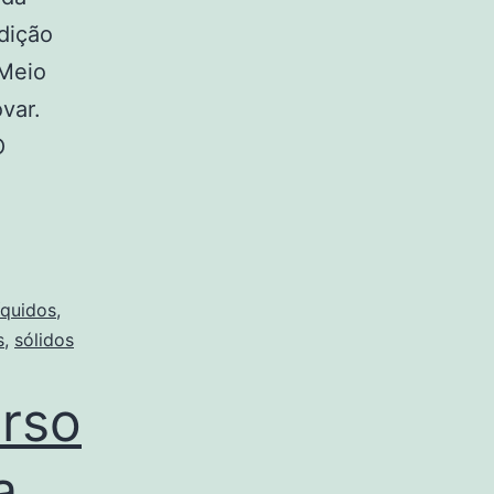
dição
 Meio
var.
O
íquidos
,
s
,
sólidos
urso
a