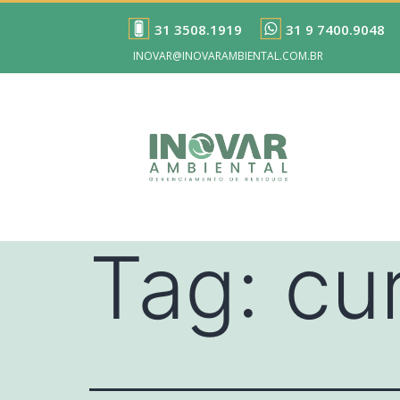
31 3508.1919
31 9 7400.9048
INOVAR@INOVARAMBIENTAL.COM.BR
Tag:
cu