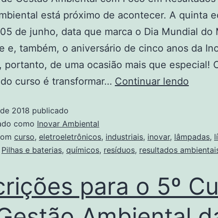
mbiental está próximo de acontecer. A quinta e
05 de junho, data que marca o Dia Mundial do
 e, também, o aniversário de cinco anos da Ino
, portanto, de uma ocasião mais que especial! 
 do curso é transformar…
Continuar lendo
 de 2018
publicado
zado como
Inovar Ambiental
com
curso
,
eletroeletrônicos
,
industriais
,
inovar
,
lâmpadas
,
l
,
Pilhas e baterias
,
químicos
,
resíduos
,
resultados ambientai
crições para o 5º C
Gestão Ambiental d