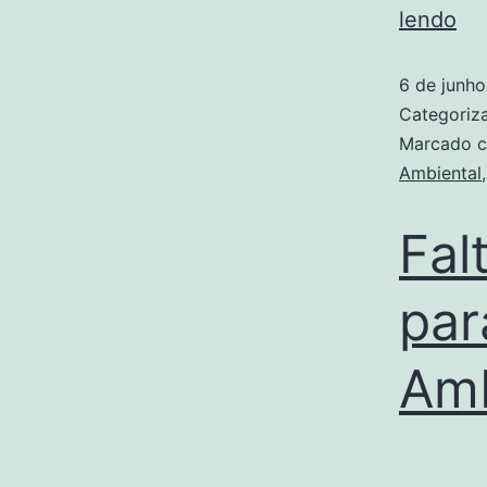
lendo
6 de junh
Categori
Marcado 
Ambiental
Fal
par
Amb