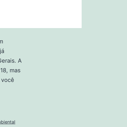
em
já
erais. A
018, mas
s você
biental