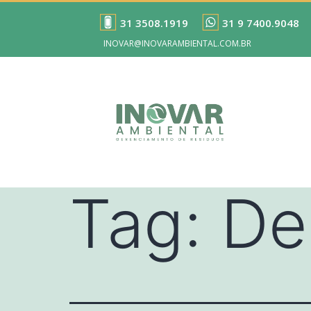
31 3508.1919
31 9 7400.9048
INOVAR@INOVARAMBIENTAL.COM.BR
Tag:
De