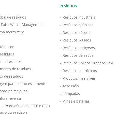
RESÍDUOS
obal de resíduos
– Resíduos industriais
 Total Waste Management
– Resíduos químicos
ma aterro zero
– Resíduos sólidos
– Resíduos líquidos
G online
– Resíduos perigosos
 resíduos
– Resíduos de saúde
e de resíduos
– Resíduos Sólidos Urbanos (RS
mento de resíduos
– Resíduos eletrônicos
to de resíduos
– Produtos inservíveis
agem para coprocessamento
– Aerossóis
ração de resíduos
– Lâmpadas
tura reversa
– Pilhas e baterias
ento de efluentes (ETE e ETA)
agem de resíduos