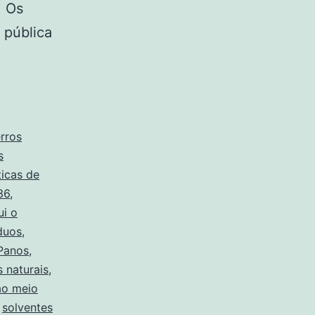
. Os
 pública
erros
s
ticas de
36
,
ui o
duos
,
Panos
,
 naturais
,
ao meio
,
solventes