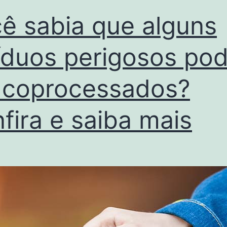
ê sabia que alguns
íduos perigosos po
 coprocessados?
fira e saiba mais