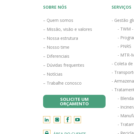
SOBRE NÓS
SERVIÇOS
– Quem somos
- Gestão gl
- TWM -
– Missão, visão e valores
- Progra
– Nossa estrutura
- PNRS
– Nosso time
- MTR-M
– Diferenciais
- Coleta de
– Dúvidas frequentes
- Transport
– Notícias
- Armazena
– Trabalhe conosco
- Tratamen
- Blend
SOLICITE UM
ORÇAMENTO
- Incine
- Manufa
- Tratam
- Recicl