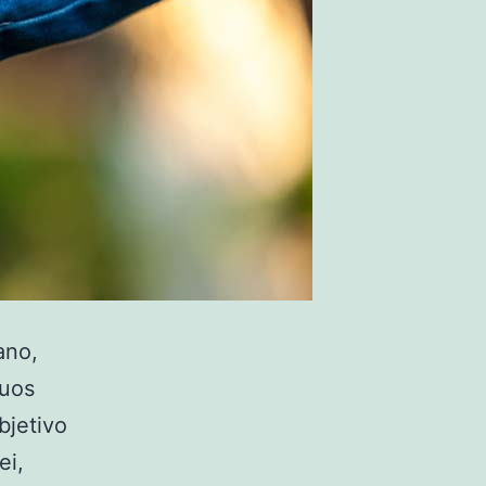
ano,
duos
bjetivo
ei,