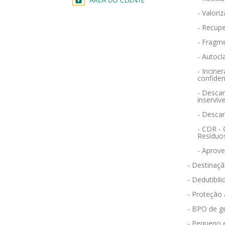
- Valori
- Recupe
- Fragm
- Autocl
- Incin
confiden
- Descar
inservíve
- Desca
- CDR -
Resíduo
- Aprov
- Destinaçã
- Dedutibili
- Proteção
- BPO de g
- Pequeno 