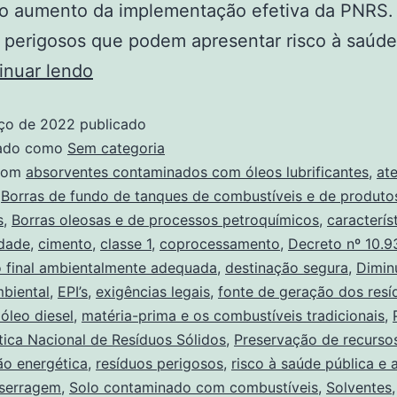
 o aumento da implementação efetiva da PNRS
 perigosos que podem apresentar risco à saúde
inuar lendo
ço de 2022
publicado
zado como
Sem categoria
com
absorventes contaminados com óleos lubrificantes
,
at
,
Borras de fundo de tanques de combustíveis e de produto
s
,
Borras oleosas e de processos petroquímicos
,
caracterís
idade
,
cimento
,
classe 1
,
coprocessamento
,
Decreto nº 10.9
o final ambientalmente adequada
,
destinação segura
,
Dimin
biental
,
EPI’s
,
exigências legais
,
fonte de geração dos resí
 óleo diesel
,
matéria-prima e os combustíveis tradicionais
,
ítica Nacional de Resíduos Sólidos
,
Preservação de recursos
ão energética
,
resíduos perigosos
,
risco à saúde pública e 
serragem
,
Solo contaminado com combustíveis
,
Solventes