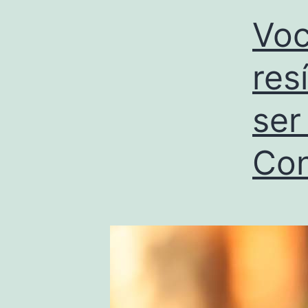
Voc
res
ser
Con