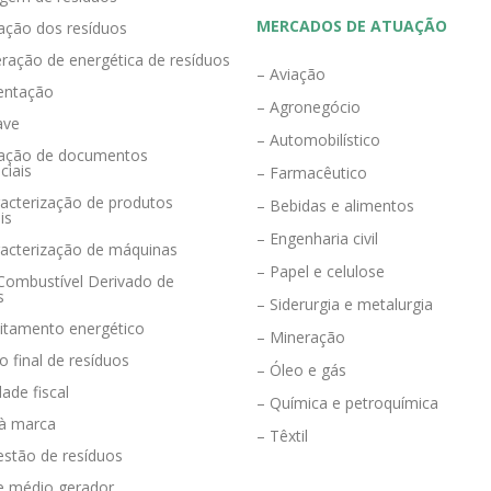
MERCADOS DE ATUAÇÃO
zação dos resíduos
ração de energética de resíduos
– Aviação
entação
– Agronegócio
ave
– Automobilístico
eração de documentos
ciais
– Farmacêutico
acterização de produtos
– Bebidas e alimentos
is
– Engenharia civil
racterização de máquinas
– Papel e celulose
 Combustível Derivado de
s
– Siderurgia e metalurgia
eitamento energético
– Mineração
o final de resíduos
– Óleo e gás
dade fiscal
– Química e petroquímica
 à marca
– Têxtil
estão de resíduos
e médio gerador