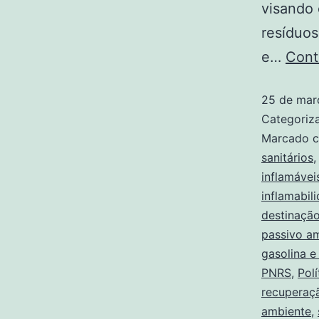
visando
resíduos
e…
Cont
25 de mar
Categori
Marcado 
sanitários
inflamávei
inflamabil
destinaçã
passivo am
gasolina e
PNRS
,
Pol
recuperaç
ambiente
,