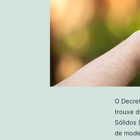
O Decret
trouxe d
Sólidos 
de moder