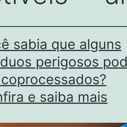
ê sabia que alguns
íduos perigosos po
 coprocessados?
fira e saiba mais