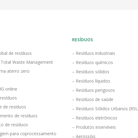
RESÍDUOS
obal de resíduos
– Resíduos industriais
 Total Waste Management
– Resíduos químicos
ma aterro zero
– Resíduos sólidos
– Resíduos líquidos
G online
– Resíduos perigosos
 resíduos
– Resíduos de saúde
e de resíduos
– Resíduos Sólidos Urbanos (RS
mento de resíduos
– Resíduos eletrônicos
to de resíduos
– Produtos inservíveis
agem para coprocessamento
– Aerossóis