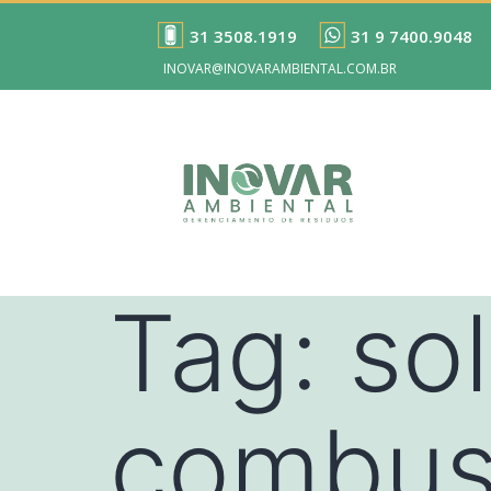
31 3508.1919
31 9 7400.9048
INOVAR@INOVARAMBIENTAL.COM.BR
Tag:
so
combust