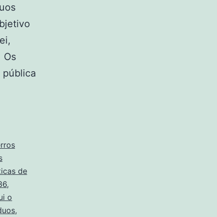
duos
bjetivo
ei,
. Os
 pública
erros
s
ticas de
36
,
ui o
duos
,