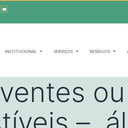
INSTITUCIONAL
SERVIÇOS
RESÍDUOS
lventes ou
íveis – ál