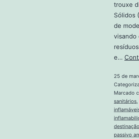
trouxe d
Sólidos 
de moder
visando
resíduos
e…
Cont
25 de mar
Categori
Marcado 
sanitários
inflamávei
inflamabil
destinaçã
passivo am