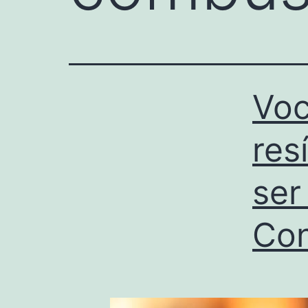
Voc
res
ser
Con