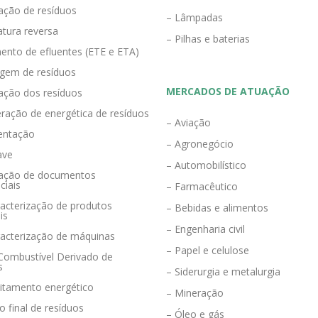
ração de resíduos
– Lâmpadas
tura reversa
– Pilhas e baterias
ento de efluentes (ETE e ETA)
agem de resíduos
MERCADOS DE ATUAÇÃO
zação dos resíduos
ração de energética de resíduos
– Aviação
entação
– Agronegócio
ave
– Automobilístico
eração de documentos
ciais
– Farmacêutico
acterização de produtos
– Bebidas e alimentos
is
– Engenharia civil
racterização de máquinas
– Papel e celulose
 Combustível Derivado de
s
– Siderurgia e metalurgia
eitamento energético
– Mineração
o final de resíduos
– Óleo e gás