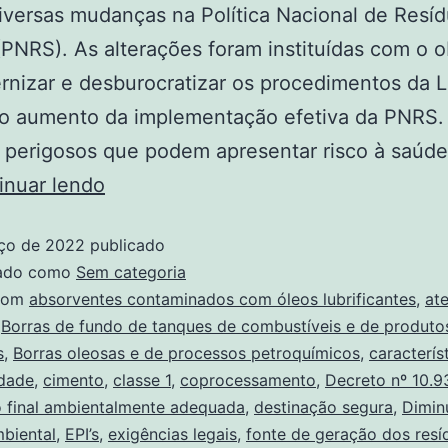
iversas mudanças na Política Nacional de Resí
(PNRS). As alterações foram instituídas com o o
nizar e desburocratizar os procedimentos da L
 o aumento da implementação efetiva da PNRS
 perigosos que podem apresentar risco à saúde
inuar lendo
ço de 2022
publicado
zado como
Sem categoria
com
absorventes contaminados com óleos lubrificantes
,
at
,
Borras de fundo de tanques de combustíveis e de produto
s
,
Borras oleosas e de processos petroquímicos
,
caracterís
idade
,
cimento
,
classe 1
,
coprocessamento
,
Decreto nº 10.9
o final ambientalmente adequada
,
destinação segura
,
Dimin
biental
,
EPI’s
,
exigências legais
,
fonte de geração dos resí