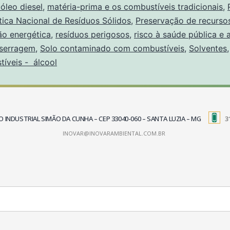
 óleo diesel
,
matéria-prima e os combustíveis tradicionais
,
ítica Nacional de Resíduos Sólidos
,
Preservação de recursos
ão energética
,
resíduos perigosos
,
risco à saúde pública e 
serragem
,
Solo contaminado com combustíveis
,
Solventes
íveis - álcool
TRITO INDUSTRIAL SIMÃO DA CUNHA – CEP 33040-060 – SANTA LUZIA – MG
3
INOVAR@INOVARAMBIENTAL.COM.BR