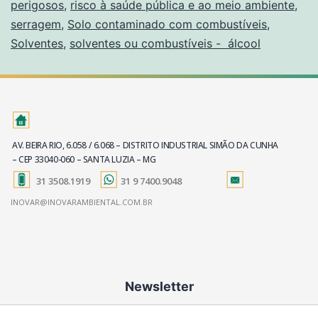
perigosos
,
risco à saúde pública e ao meio ambiente
,
serragem
,
Solo contaminado com combustíveis
,
Solventes
,
solventes ou combustíveis - álcool
AV. BEIRA RIO, 6.058 / 6.068 – DISTRITO INDUSTRIAL SIMÃO DA CUNHA
– CEP 33040-060 – SANTA LUZIA – MG
31 3508.1919
31 9 7400.9048
INOVAR@INOVARAMBIENTAL.COM.BR
Newsletter