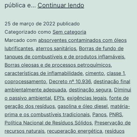
pública e…
Continuar lendo
25 de março de 2022
publicado
Categorizado como
Sem categoria
Marcado com
absorventes contaminados com óleos
lubrificantes
,
aterros sanitários
,
Borras de fundo de
tanques de combustíveis e de produtos inflamáveis
,
Borras oleosas e de processos petroquímicos
,
características de inflamabilidade
,
cimento
,
classe 1
,
coprocessamento
,
Decreto nº 10.936
,
destinação final
ambientalmente adequada
,
destinação segura
,
Diminui
o passivo ambiental
,
EPI’s
,
exigências legais
,
fonte de
geração dos resíduos
,
gasolina e óleo diesel
,
matéria-
prima e os combustíveis tradicionais
,
Panos
,
PNRS
,
Política Nacional de Resíduos Sólidos
,
Preservação de
recursos naturais
,
recuperação energética
,
resíduos