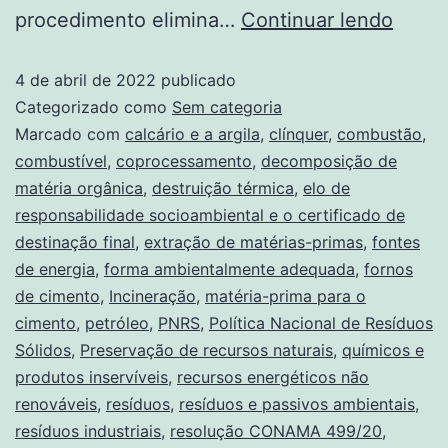
procedimento elimina…
Continuar lendo
4 de abril de 2022
publicado
Categorizado como
Sem categoria
Marcado com
calcário e a argila
,
clínquer
,
combustão
,
combustível
,
coprocessamento
,
decomposição de
matéria orgânica
,
destruição térmica
,
elo de
responsabilidade socioambiental e o certificado de
destinação final
,
extração de matérias-primas
,
fontes
de energia
,
forma ambientalmente adequada
,
fornos
de cimento
,
Incineração
,
matéria-prima para o
cimento
,
petróleo
,
PNRS
,
Política Nacional de Resíduos
Sólidos
,
Preservação de recursos naturais
,
químicos e
produtos inservíveis
,
recursos energéticos não
renováveis
,
resíduos
,
resíduos e passivos ambientais
,
resíduos industriais
,
resolução CONAMA 499/20
,